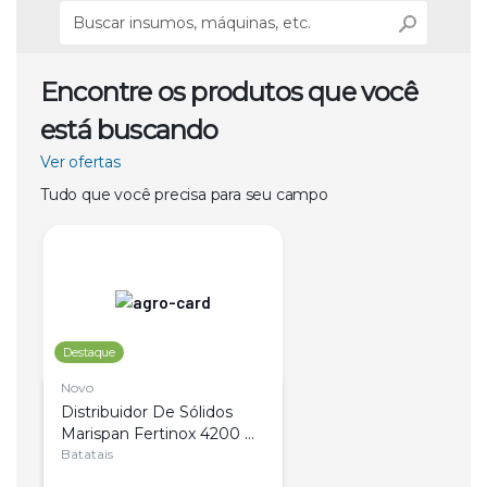
Encontre os produtos que você
está buscando
Ver ofertas
Tudo que você precisa para seu campo
Destaque
Novo
Distribuidor De Sólidos 
Marispan Fertinox 4200 
Citrus
Batatais