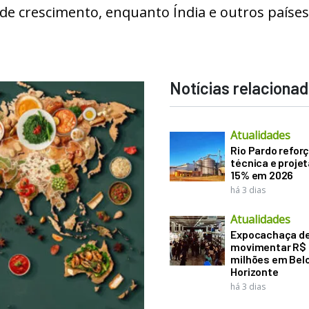
de crescimento, enquanto Índia e outros países
Notícias relaciona
Atualidades
Rio Pardo refor
técnica e proje
15% em 2026
há 3 dias
Atualidades
Expocachaça d
movimentar R$
milhões em Bel
Horizonte
há 3 dias