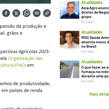
Atualidades
Axia Agro anunc
diretor de Negó
grupo
há 3 dias
expansão da produção e
Atualidades
l, grãos e
MSD Saúde Ani
anuncia novos d
no Brasil
pectivas Agrícolas 2025-
há 4 dias
pela
Organização das
Atualidades
ultura (FAO)
em
O que fazer ao 
fumaça na rodo
durante uma q
há 4 dias
anhos de produtividade,
o em países de renda
Mais deta
 capita de proteínas