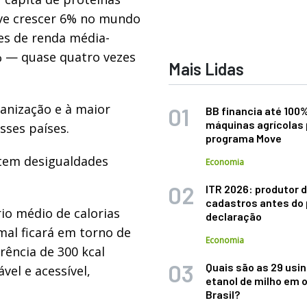
deve crescer 6% no mundo
es de renda média-
% — quase quatro vezes
Mais Lidas
anização e à maior
BB financia até 100
máquinas agrícolas 
ses países.
programa Move
stem desigualdades
Economia
ITR 2026: produtor d
cadastros antes do 
io médio de calorias
declaração
mal ficará em torno de
Economia
rência de 300 kcal
Quais são as 29 usi
el e acessível,
etanol de milho em 
Brasil?