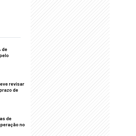
% de
pelo
eve revisar
prazo de
nas de
operação no