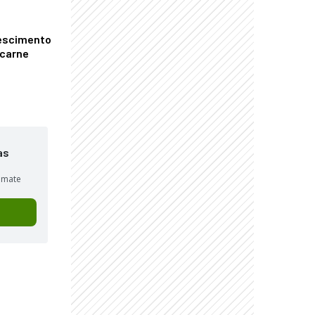
escimento
 carne
as
sumate