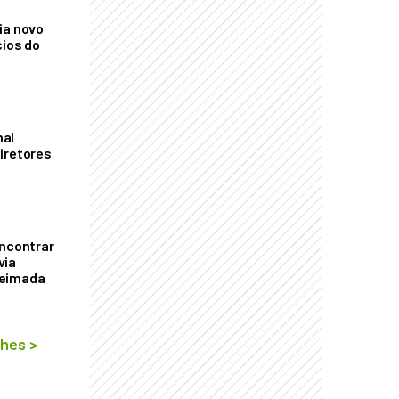
ia novo
cios do
mal
iretores
encontrar
via
ueimada
lhes
>