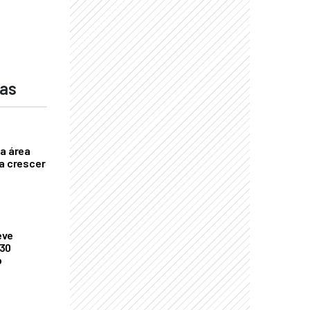
das
ça área
ta crescer
eve
 30
o