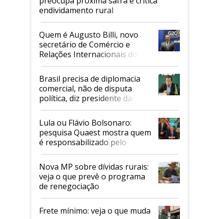
preocupa próxima safra e critica
endividamento rural
Quem é Augusto Billi, novo
secretário de Comércio e
Relações Internacionais do
Mapa
Brasil precisa de diplomacia
comercial, não de disputa
política, diz presidente da
Faesp
Lula ou Flávio Bolsonaro:
pesquisa Quaest mostra quem
é responsabilizado pelo
tarifaço dos EUA
Nova MP sobre dívidas rurais:
veja o que prevê o programa
de renegociação
Frete mínimo: veja o que muda