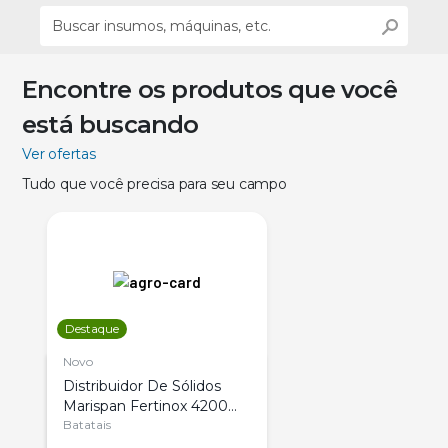
Encontre os produtos que você
está buscando
Ver ofertas
Tudo que você precisa para seu campo
Destaque
Novo
Distribuidor De Sólidos
Marispan Fertinox 4200
Citrus
Batatais