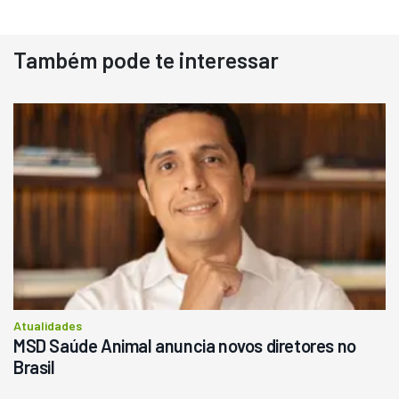
Também pode te interessar
Destaque
Usado
Pá Carregadeira Cat 966
Ano 1987
Londrina
R$
145.000
Consultar
Atualidades
MSD Saúde Animal anuncia novos diretores no
Brasil