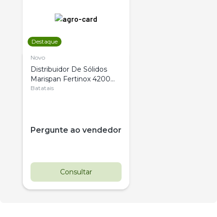
Destaque
Novo
Distribuidor De Sólidos
Marispan Fertinox 4200
Citrus
Batatais
Pergunte ao vendedor
Consultar