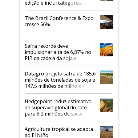
edição e inclui categorias para
cafés Canephora
The Brazil Conference & Expo
cresce 56%
Safra recorde deve
impulsionar alta de 6,87% no
PIB da cadeia da soja e
biodiesel em 2026
Datagro projeta safra de 185,6
milhões de toneladas de soja e
147,5 milhões de milho em
2026/27
Hedgepoint reduz estimativa
de superávit global do café
para 8,2 milhões de sacas
Agricultura tropical se adapta
ao El Niño