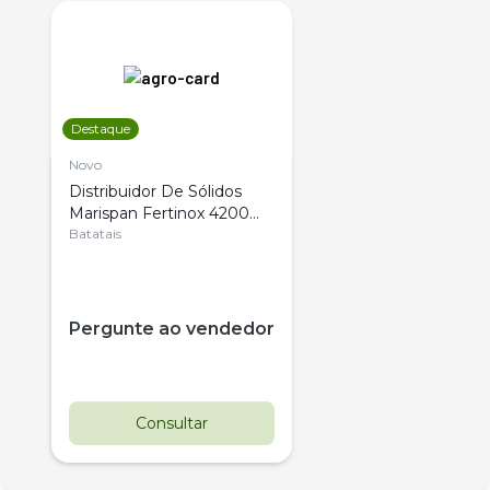
Destaque
Novo
Distribuidor De Sólidos
Marispan Fertinox 4200
Citrus
Batatais
Pergunte ao vendedor
Consultar