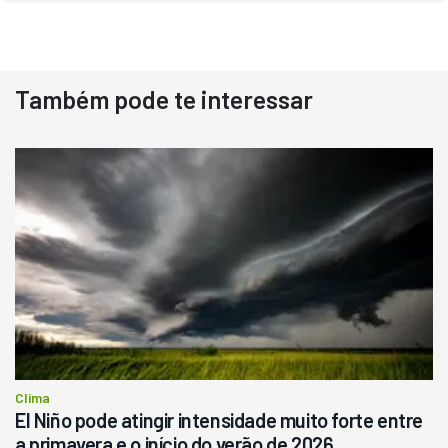
Também pode te interessar
Destaque
Usado
Pá Carregadeira Cat 966
Ano 1987
Londrina
R$
145.000
Consultar
Clima
El Niño pode atingir intensidade muito forte entre
a primavera e o início do verão de 2026