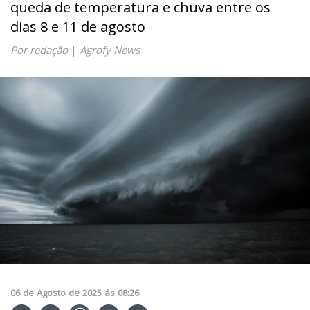
queda de temperatura e chuva entre os
dias 8 e 11 de agosto
Por redação
|
Agrofy News
06
de
Agosto
de
2025
ás
08:26