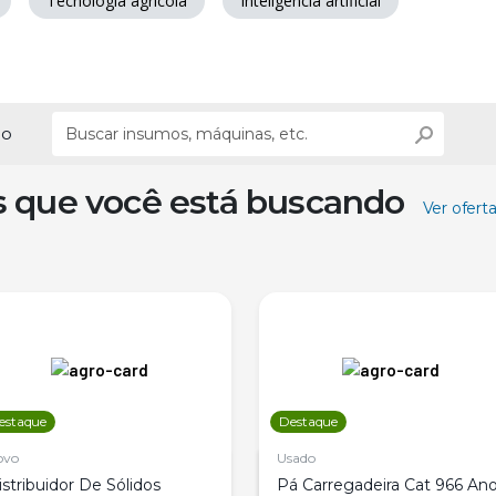
Tecnologia agrícola
Inteligência artificial
ão
s que você está buscando
Ver ofert
estaque
Destaque
ovo
Usado
istribuidor De Sólidos
Pá Carregadeira Cat 966 An