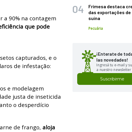
Frimesa destaca cr
das exportações de
ior a 90% na contagem
suína
eficiência que pode
Pecuária
¡Enterate de tod
nsetos capturados, e o
las novedades!
aros de infestação:
Ingresá tu e-mail y 
a nuestro newsletter
Suscribirme
icos e modelagem
ade justa de inseticida
tanto o desperdício
carne de frango,
aloja