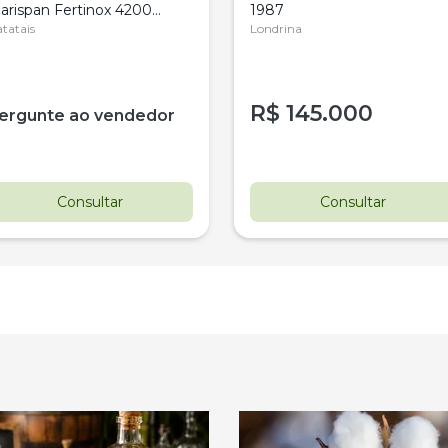
arispan Fertinox 4200
1987
itrus
tatais
Londrina
R$
145.000
ergunte ao vendedor
Consultar
Consultar
estaque
Destaque
ovo
Usado
istribuidor De Sólidos
Pá Carregadeira Cat 966 An