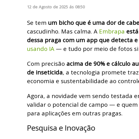
12
de
Agosto
de
2025
ás
08:50
Se tem
um bicho que é uma dor de cab
cascudinho. Mas calma. A
Embrapa
está
dessa praga com um app que detecta e 
usando IA
— e tudo por meio de fotos si
Com precisão
acima de 90% e cálculo a
de inseticida
, a tecnologia promete traz
economia e sustentabilidade ao control
Agora, a novidade vem sendo testada em
validar o potencial de campo — e quem
para aplicações em outras pragas.
Pesquisa e Inovação