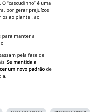
. O “cascudinho” é uma
ra, por gerar prejuízos
ios ao plantel, ao
s para manter a
o.
 passam pela fase de
is.
Se mantida a
ecer um novo padrão
de
ia.