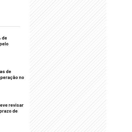
% de
pelo
nas de
operação no
eve revisar
prazo de