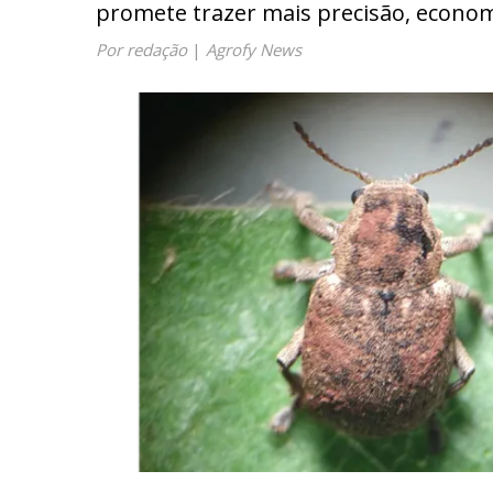
promete trazer mais precisão, econom
Por redação
|
Agrofy News