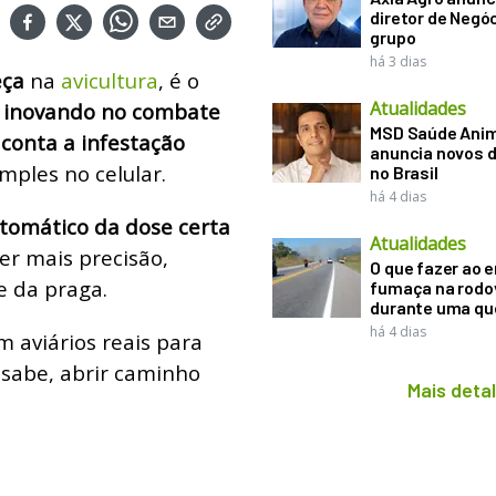
diretor de Negó
grupo
há 3 dias
eça
na
avicultura
, é o
Atualidades
 inovando no combate
MSD Saúde Ani
conta a infestação
anuncia novos d
mples no celular.
no Brasil
há 4 dias
utomático da dose certa
Atualidades
er mais precisão,
O que fazer ao 
e da praga.
fumaça na rodo
durante uma q
há 4 dias
 aviários reais para
 sabe, abrir caminho
Mais deta