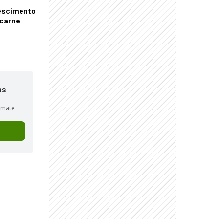
escimento
 carne
as
sumate