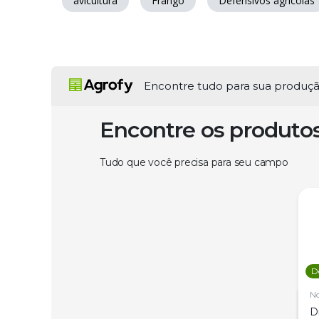
avicultura
Frango
Defensivos agrícolas
Encontre tudo para sua produç
Encontre os produto
Tudo que você precisa para seu campo
D
N
D