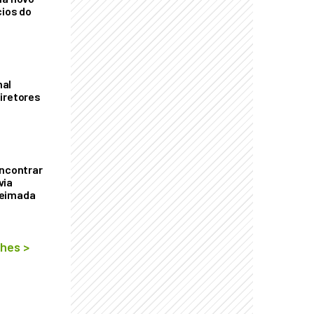
cios do
mal
iretores
encontrar
via
ueimada
lhes
>