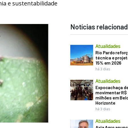
ia e sustentabilidade
Notícias relaciona
Atualidades
Rio Pardo refor
técnica e proje
15% em 2026
há 3 dias
Atualidades
Expocachaça d
movimentar R$
milhões em Bel
Horizonte
há 3 dias
Atualidades
Axia Agro anunc