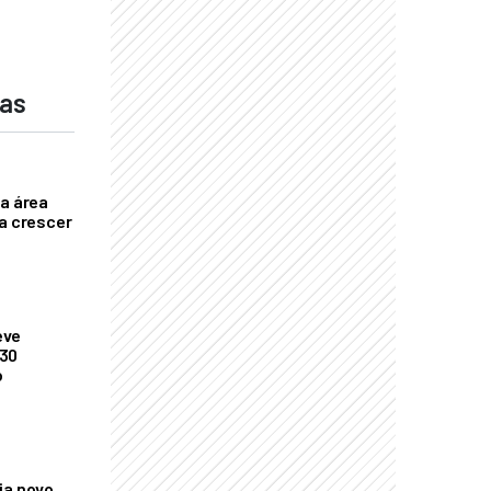
das
ça área
ta crescer
eve
 30
o
ia novo