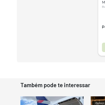
M
C
Ba
P
Também pode te interessar
D
N
D