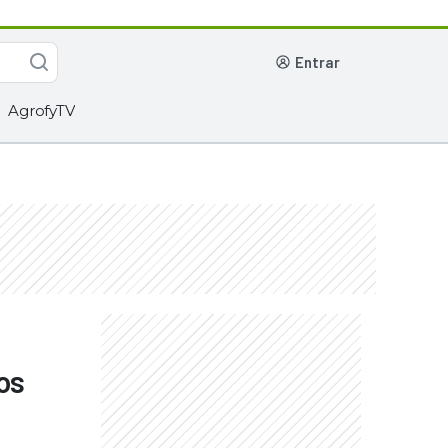
entrar
AgrofyTV
os