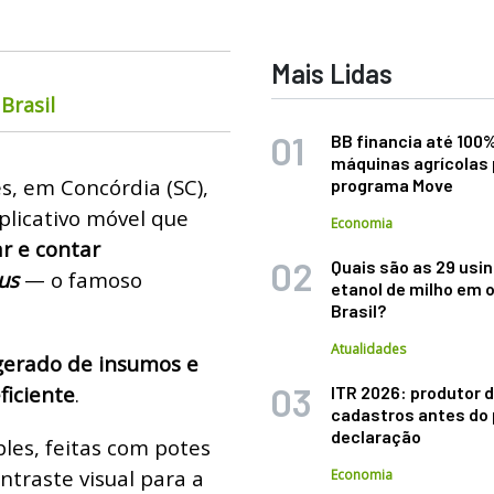
Mais Lidas
Brasil
BB financia até 100
máquinas agrícolas 
, em Concórdia (SC),
programa Move
licativo móvel que
Economia
r e contar
Quais são as 29 usi
us
— o famoso
etanol de milho em 
Brasil?
Atualidades
agerado de insumos e
ficiente
.
ITR 2026: produtor d
cadastros antes do 
declaração
les, feitas com potes
ntraste visual para a
Economia