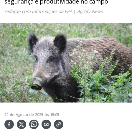
segurança e produtividade no campo
redação com informações da FPA
|
Agrofy News
21
de
Agosto
de
2025
ás
15:05