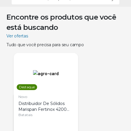
Encontre os produtos que você
está buscando
Ver ofertas
Tudo que você precisa para seu campo
Destaque
Novo
Distribuidor De Sólidos
Marispan Fertinox 4200
Citrus
Batatais