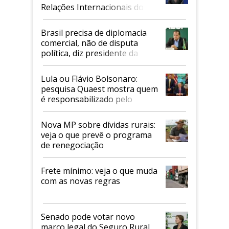
Relações Internacionais do
Mapa
Brasil precisa de diplomacia
comercial, não de disputa
política, diz presidente da
Faesp
Lula ou Flávio Bolsonaro:
pesquisa Quaest mostra quem
é responsabilizado pelo
tarifaço dos EUA
Nova MP sobre dívidas rurais:
veja o que prevê o programa
de renegociação
Frete mínimo: veja o que muda
com as novas regras
Senado pode votar novo
marco legal do Seguro Rural