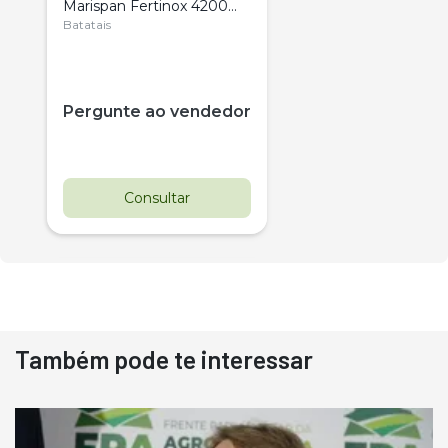
Marispan Fertinox 4200
Citrus
Batatais
Pergunte ao vendedor
Consultar
Também pode te interessar
Destaque
Usado
Pá Carregadeira Cat 966