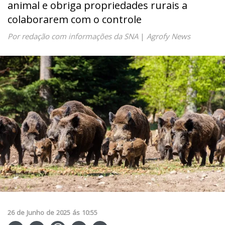
animal e obriga propriedades rurais a
colaborarem com o controle
Por redação com informações da SNA
|
Agrofy News
26
de
Junho
de
2025
ás
10:55