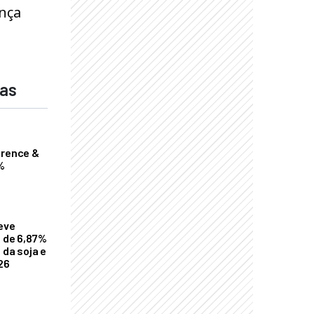
nça
das
erence &
%
eve
a de 6,87%
 da soja e
26