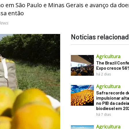
o em São Paulo e Minas Gerais e avanço da doe
ssa então
News
Notícias relaciona
Agricultura
The Brazil Conf
Expo cresce 56
há 2 dias
Agricultura
Safra recorde d
impulsionar alt
no PIB da cadeia
biodiesel em 20
há 7 dias
Agricultura