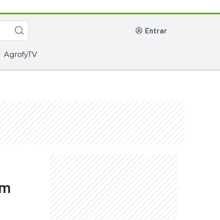
entrar
AgrofyTV
om