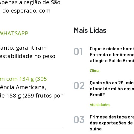
Apenas a região de São
ma do esperado, com
Mais Lidas
 WHATSAPP
ntanto, garantiram
O que é ciclone bom
Entenda o fenômeno
estabilidade no peso
atingir o Sul do Brasi
Clima
em com 134 g (305
Quais são as 29 usi
lência Americana,
etanol de milho em 
e 158 g (259 frutos por
Brasil?
Atualidades
Frimesa destaca cr
das exportações de
suína