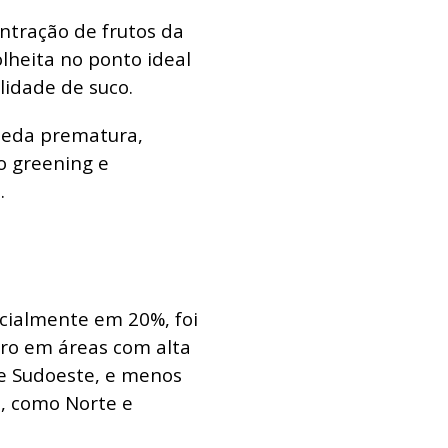
ntração de frutos da
olheita no ponto ideal
idade de suco.
queda prematura,
o greening e
.
icialmente em 20%, foi
ero em áreas com alta
 e Sudoeste, e menos
, como Norte e