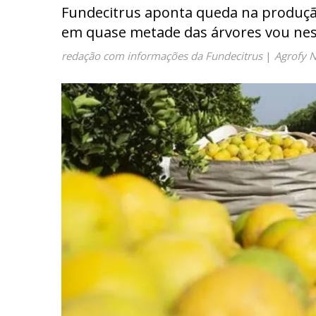
Fundecitrus aponta queda na produçã
em quase metade das árvores vou ne
redação com informações da Fundecitrus
|
Agrofy 