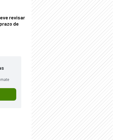
eve revisar
prazo de
as
sumate