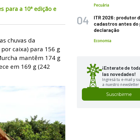
Pecuária
s para a 10ª edição e
ITR 2026: produtor d
cadastros antes do 
declaração
das chuvas da
Economia
 por caixa) para 156 g
a Murcha mantêm 174 g
nece em 169 g (242
¡Enterate de tod
las novedades!
Ingresá tu e-mail y 
a nuestro newsletter
Suscribirme