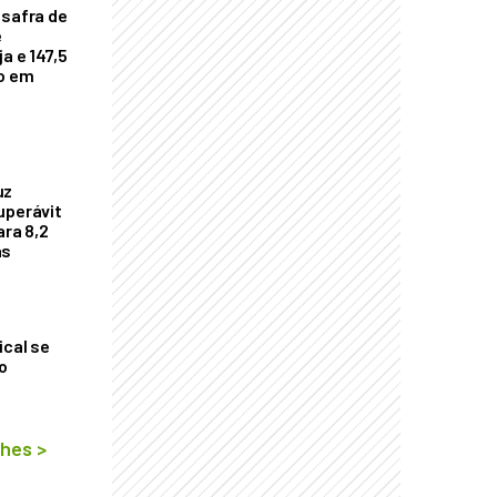
 safra de
e
a e 147,5
ho em
uz
uperávit
ara 8,2
as
ical se
o
lhes
>