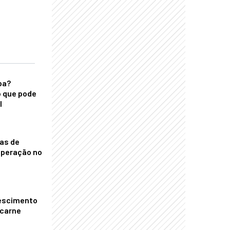
ba?
 que pode
l
nas de
operação no
escimento
 carne