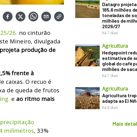
Datagro projeta
185,6 milhões d
toneladas de soj
milhões de mil
2026/27
2025/26
no cinturão
há 7 dias
ste Mineiro, divulgada
Agricultura
projeta produção de
Hedgepoint red
estimativa de s
global do café p
milhões de sac
,5% frente à
há 7 dias
e caixas. O recuo é
Agricultura
xa de queda de frutos
Agricultura trop
ning
e
ao ritmo mais
adapta ao El Niñ
há 8 dias
precipitação
Mais deta
4 milímetros
, 33%