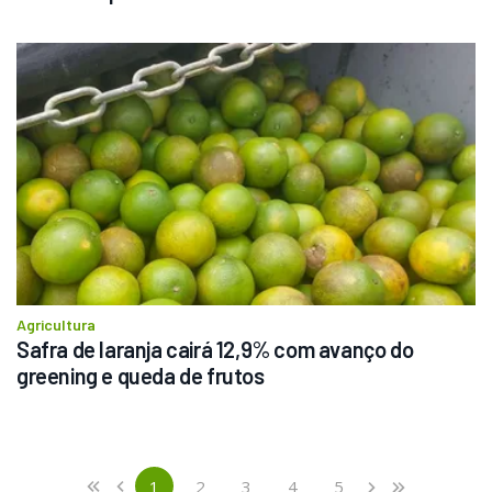
Agricultura
Safra de laranja cairá 12,9% com avanço do 
greening e queda de frutos
Previous
First
1
2
3
4
5
«
‹
›
»