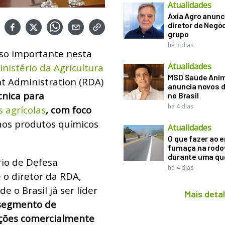
Atualidades
Axia Agro anunc
diretor de Negó
grupo
há 3 dias
o importante nesta
Atualidades
inistério da Agricultura
MSD Saúde Ani
t Administration (RDA)
anuncia novos d
cnica para
no Brasil
há 4 dias
s agrícolas
, com foco
 aos produtos químicos
Atualidades
O que fazer ao 
fumaça na rodo
durante uma q
rio de Defesa
há 4 dias
 o diretor da RDA,
 o Brasil já ser líder
Mais deta
segmento de
uções comercialmente