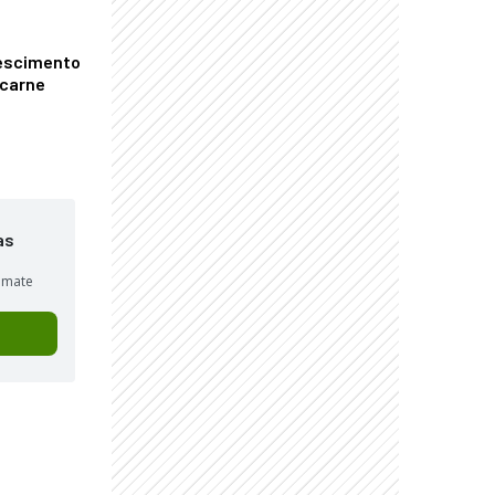
escimento
 carne
as
sumate