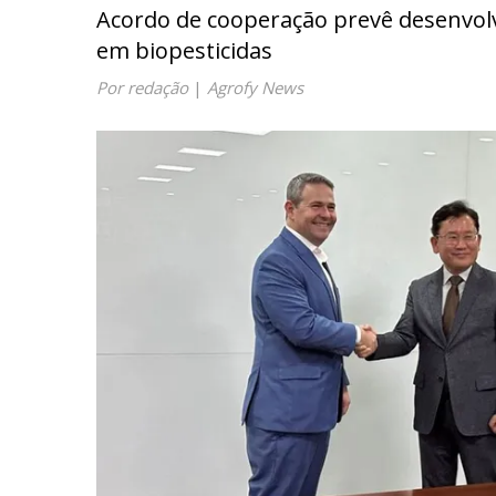
Acordo de cooperação prevê desenvolv
em biopesticidas
Por redação
|
Agrofy News