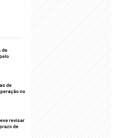
% de
pelo
nas de
operação no
eve revisar
prazo de