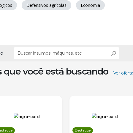
ógicos
Defensivos agrícolas
Economia
ão
s que você está buscando
Ver ofert
estaque
Destaque