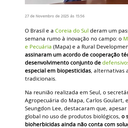
27
de
Novembro
de
2025
ás
15:56
O Brasil e a
Coreia do Sul
deram um pass
semana rumo à inovação no campo: o
M
e Pecuária
(Mapa) e a Rural Developmen
assinaram um acordo de cooperação té
desenvolvimento conjunto de
defensivo
especial em biopesticidas
, alternativas
tradicionais.
Na reunião realizada em Seul, o secretá
Agropecuária do Mapa, Carlos Goulart, e
Seungdon Lee, destacaram que, apesar de
global no uso de produtos biológicos,
o 
bioherbicidas ainda não conta com sol