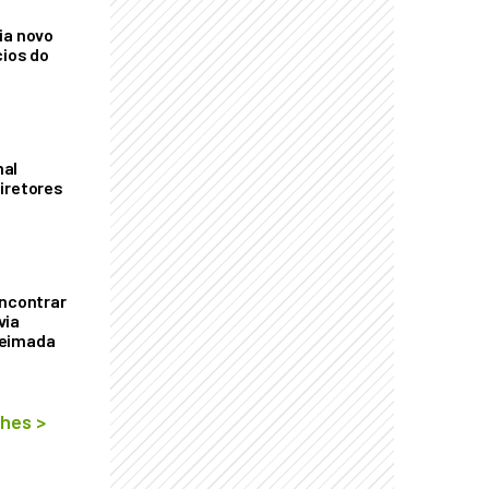
ia novo
cios do
mal
iretores
encontrar
via
ueimada
lhes
>