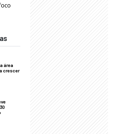
foco
das
ça área
ta crescer
eve
 30
o