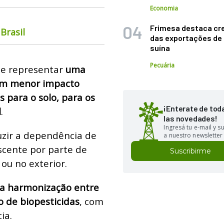
Economia
Frimesa destaca cr
Brasil
das exportações de
suína
Pecuária
de representar
uma
com menor impacto
 para o solo, para os
¡Enterate de tod
l
.
las novedades!
Ingresá tu e-mail y 
uzir a dependência de
a nuestro newsletter
cente por parte de
Suscribirme
ou no exterior.
a harmonização entre
o de biopesticidas
, com
ia.