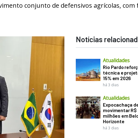
imento conjunto de defensivos agrícolas, com 
Notícias relaciona
Atualidades
Rio Pardo refor
técnica e proje
15% em 2026
há 3 dias
Atualidades
Expocachaça d
movimentar R$
milhões em Bel
Horizonte
há 3 dias