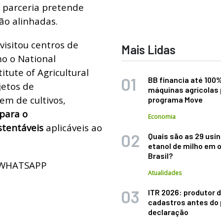
a parceria pretende
ão alinhadas.
visitou centros de
Mais Lidas
mo o National
itute of Agricultural
BB financia até 100
jetos de
máquinas agrícolas 
m de cultivos,
programa Move
 para o
Economia
stentáveis
aplicáveis ao
Quais são as 29 usi
etanol de milho em 
Brasil?
 WHATSAPP
Atualidades
ITR 2026: produtor d
cadastros antes do 
declaração