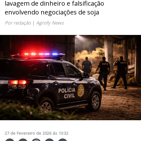
lavagem de dinheiro e falsificação
envolvendo negociações de soja
Por redação
|
Agrofy News
27
de
Fevereiro
de
2026
ás
13:32