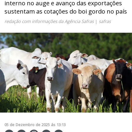
interno no auge e avanço das exportações
sustentam as cotações do boi gordo no país
redação com informações da Agência Safras
|
safras
05
de
Dezembro
de
2025
ás
13:13