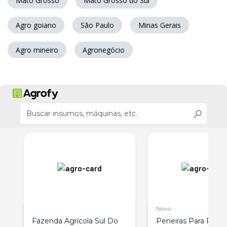
Mato Grosso
Mato Grosso do Sul
Agro goiano
São Paulo
Minas Gerais
Agro mineiro
Agronegócio
Novo
d
Fazenda Agrícola Sul Do
Peneiras Para Pré-