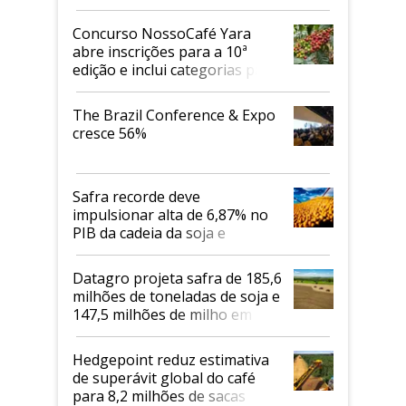
Concurso NossoCafé Yara
abre inscrições para a 10ª
edição e inclui categorias para
cafés Canephora
The Brazil Conference & Expo
cresce 56%
Safra recorde deve
impulsionar alta de 6,87% no
PIB da cadeia da soja e
biodiesel em 2026
Datagro projeta safra de 185,6
milhões de toneladas de soja e
147,5 milhões de milho em
2026/27
Hedgepoint reduz estimativa
de superávit global do café
para 8,2 milhões de sacas