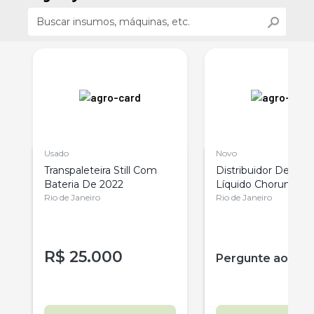
Usado
Novo
Transpaleteira Still Com
Distribuidor De Est
Bateria De 2022
Líquido Chorumeir
Rio de Janeiro
Litros
Rio de Janeiro
R$
25.000
r
Pergunte ao ve