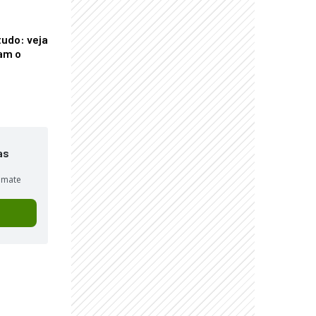
tudo: veja
am o
as
sumate