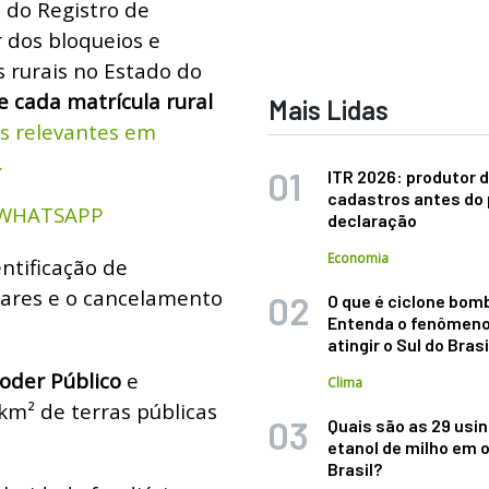
l do Registro de
r dos bloqueios e
 rurais no Estado do
e cada matrícula rural
Mais Lidas
s relevantes em
.
ITR 2026: produtor d
cadastros antes do 
 WHATSAPP
declaração
Economia
entificação de
lares e o cancelamento
O que é ciclone bom
Entenda o fenômeno
atingir o Sul do Brasi
oder Público
e
Clima
m² de terras públicas
Quais são as 29 usi
etanol de milho em 
Brasil?