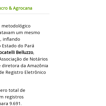
ucro & Agrocana
o metodológico
tratavam um mesmo
, inflando
do Estado do Pará
atelli Belluzzo
,
Associação de Notários
e diretora da Amazônia
e Registro Eletrônico
ero total de
m registros
ara 9.691.