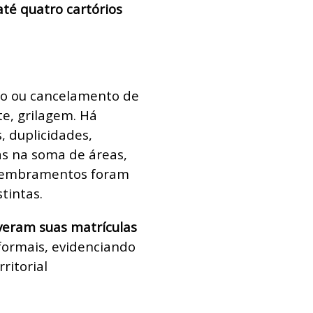
té quatro cartórios
io ou cancelamento de
te, grilagem. Há
, duplicidades,
as na soma de áreas,
membramentos foram
stintas.
iveram suas matrículas
 formais, evidenciando
ritorial