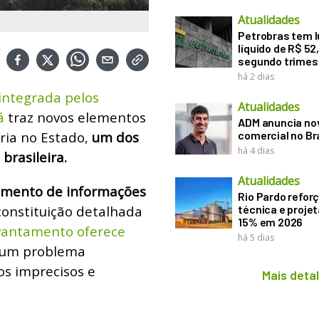
Atualidades
Petrobras tem l
líquido de R$ 52,
segundo trimes
há 2 dias
integrada pelos
Atualidades
á
traz novos elementos
ADM anuncia nov
ria no Estado,
um dos
comercial no Br
há 4 dias
brasileira.
Atualidades
amento de informações
Rio Pardo refor
constituição detalhada
técnica e proje
15% em 2026
vantamento oferece
há 5 dias
 um problema
os imprecisos e
Mais deta