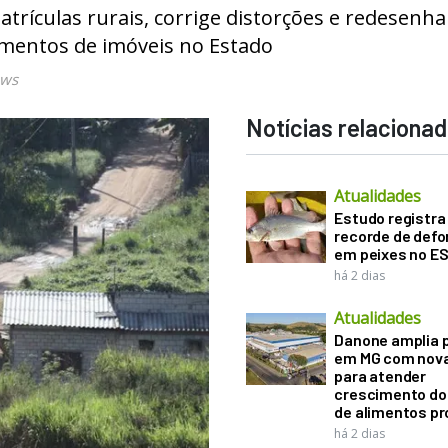
trículas rurais, corrige distorções e redesenha
amentos de imóveis no Estado
ews
Notícias relaciona
Atualidades
Estudo registra
recorde de def
em peixes no E
há 2 dias
Atualidades
Danone amplia 
em MG com nova
para atender
crescimento d
de alimentos pr
há 2 dias