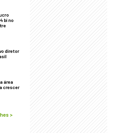
ucro
4 bi no
tre
o diretor
asil
ça área
ta crescer
lhes
>