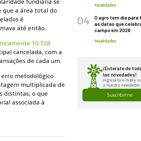
aridade fundiária se
Atualidades
 que a área total do
O agro tem dia para 
elados é
as datas que celebr
imava até então.
campo em 2026
Atualidades
cnicamente 10.728
cipal cancelada, com a
ransações de cada um.
¡Enterate de tod
las novedades!
 erro metodológico
Ingresá tu e-mail y 
ntagem multiplicada de
a nuestro newsletter
distintas, o que
Suscribirme
orial associada à