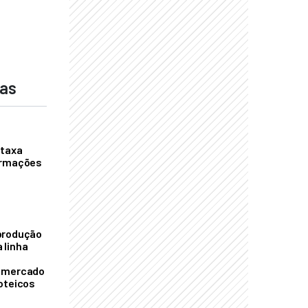
das
 taxa
ormações
S
produção
 linha
o mercado
oteicos