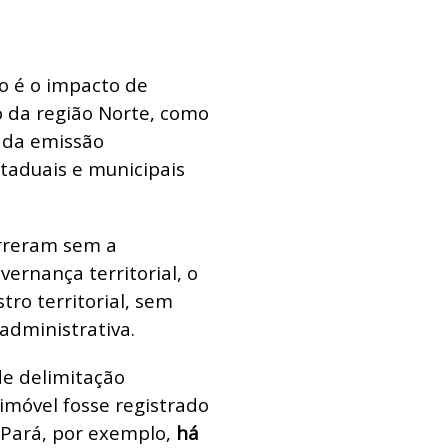
o é o impacto de
ão da região Norte, como
m da emissão
staduais e municipais
rreram sem a
ernança territorial, o
tro territorial, sem
administrativa.
de delimitação
móvel fosse registrado
 Pará, por exemplo,
há