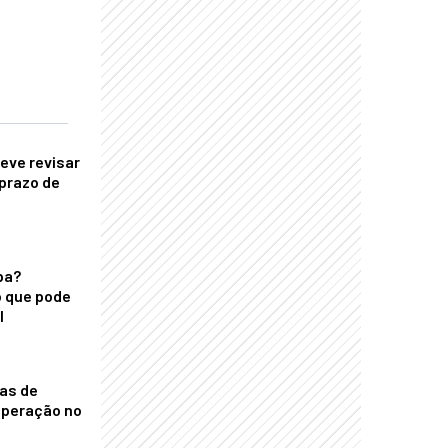
eve revisar
prazo de
ba?
 que pode
l
nas de
operação no