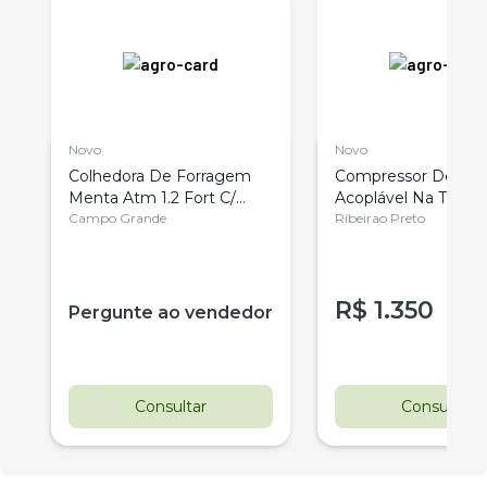
Novo
Novo
Colhedora De Forragem
Compressor De Ar
Menta Atm 1.2 Fort C/
Acoplável Na Toma
Roda
Campo Grande
Força Do Trator
Ribeirao Preto
R$
1.350
Pergunte ao vendedor
Consultar
Consultar