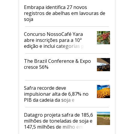
Embrapa identifica 27 novos
registros de abelhas em lavouras de
soja
Concurso NossoCafé Yara
abre inscrições para a 10ª
edição e inclui categorias para
cafés Canephora
The Brazil Conference & Expo
cresce 56%
Safra recorde deve
impulsionar alta de 6,87% no
PIB da cadeia da soja e
biodiesel em 2026
Datagro projeta safra de 185,6
milhões de toneladas de soja e
147,5 milhões de milho em
2026/27