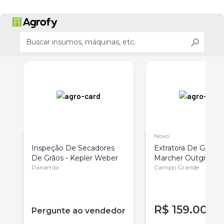
Novo
Inspeção De Secadores
Extratora De Grãos
De Grãos - Kepler Weber
Marcher Outgrain2
Panambi
Campo Grande
R$
159.000
r
Pergunte ao vendedor