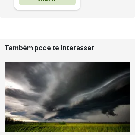
Também pode te interessar
Destaque
Usado
Pá Carregadeira Cat 966
Ano 1987
Londrina
R$
145.000
Consultar