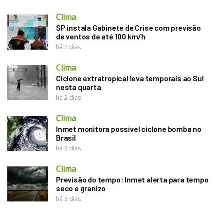
Clima
SP instala Gabinete de Crise com previsão
de ventos de até 100 km/h
há 2 dias
Clima
Ciclone extratropical leva temporais ao Sul
nesta quarta
há 2 dias
Clima
Inmet monitora possível ciclone bomba no
Brasil
há 3 dias
Clima
Previsão do tempo: Inmet alerta para tempo
seco e granizo
há 3 dias