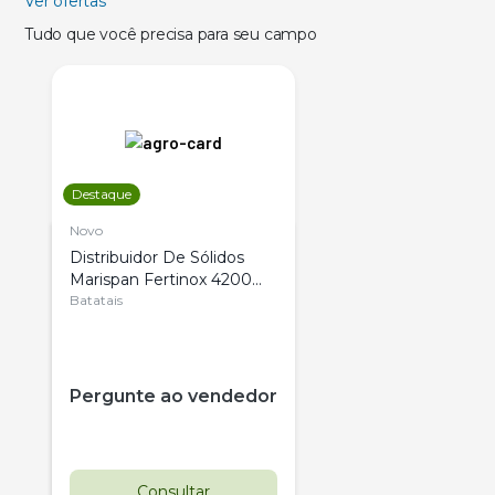
Ver ofertas
Tudo que você precisa para seu campo
Destaque
Novo
Distribuidor De Sólidos
Marispan Fertinox 4200
Citrus
Batatais
Pergunte ao vendedor
Consultar