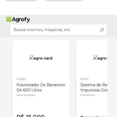
Usado
Novo
Pulverizador De Barranovo
Sistema de Remoç
De 600 Litros
Impurezas Grossas 
Alta Floresta
Kepler Weber
Panambi