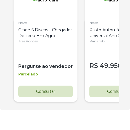
Novo
Novo
Grade 6 Discos - Chegador
Piloto Automático 
De Terra Hm Agro
Universal Ano 2025
Tres Pontas
Panambi
R$
49.950
r
Pergunte ao vendedor
Parcelado
Consultar
Consultar