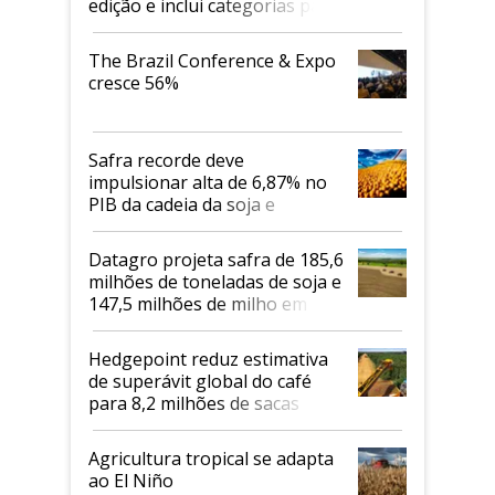
edição e inclui categorias para
cafés Canephora
The Brazil Conference & Expo
cresce 56%
Safra recorde deve
impulsionar alta de 6,87% no
PIB da cadeia da soja e
biodiesel em 2026
Datagro projeta safra de 185,6
milhões de toneladas de soja e
147,5 milhões de milho em
2026/27
Hedgepoint reduz estimativa
de superávit global do café
para 8,2 milhões de sacas
Agricultura tropical se adapta
ao El Niño