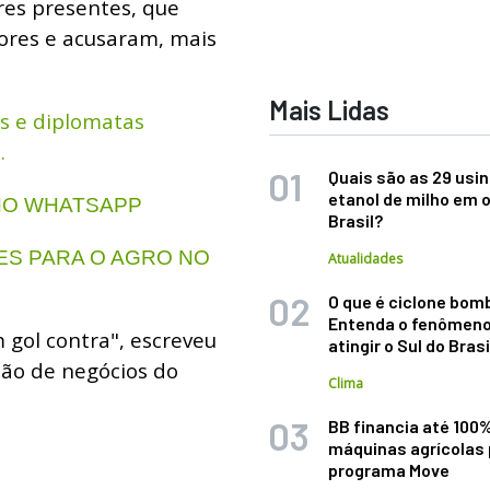
res presentes, que
tores e acusaram, mais
Mais Lidas
is e diplomatas
.
Quais são as 29 usi
etanol de milho em 
 NO WHATSAPP
Brasil?
S PARA O AGRO NO
Atualidades
O que é ciclone bom
Entenda o fenômeno
 gol contra", escreveu
atingir o Sul do Brasi
são de negócios do
Clima
BB financia até 100
máquinas agrícolas 
programa Move