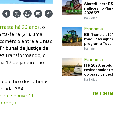
Sicredi libera R
milhões no Plan
2026/27
há 2 dias
rrasta há 26 anos
, o
Economia
ta-feira (21), uma
BB financia até
máquinas agríco
comércio entre a União
programa Move
Tribunal de Justiça da
há 2 dias
vez transformando, o
Economia
ia 17 de janeiro, no
ITR 2026: produ
revisar cadastr
do prazo de dec
há 3 dias
o político dos últimos
ertada: 334
Mais deta
ntra e houve 11
ferença.