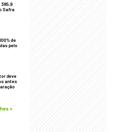
$ 385,9
o Safra
 100% de
las pelo
tor deve
os antes
laração
lhes
>