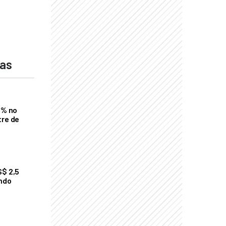
das
2% no
tre de
S$ 2,5
undo