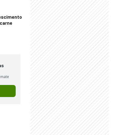
escimento
 carne
as
sumate