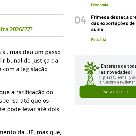
Economia
Frimesa destaca cr
das exportações de
fra 2026/27?
suína
Pecuária
m si, mas deu um passo
Tribunal de Justiça da
¡Enterate de tod
 com a legislação
las novedades!
Ingresá tu e-mail y 
a nuestro newsletter
 que a ratificação do
Suscribirme
spensa até que os
e pode levar até dois
mento da UE, mas que,