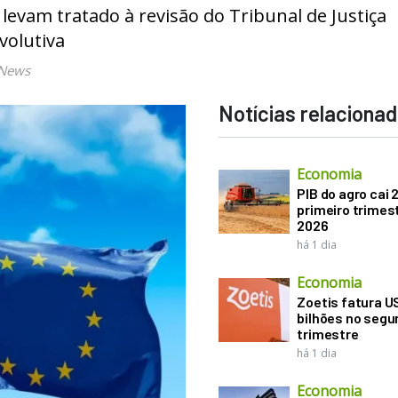
evam tratado à revisão do Tribunal de Justiça
volutiva
 News
Notícias relaciona
Economia
PIB do agro cai 
primeiro trimes
2026
há 1 dia
Economia
Zoetis fatura U
bilhões no seg
trimestre
há 1 dia
Economia