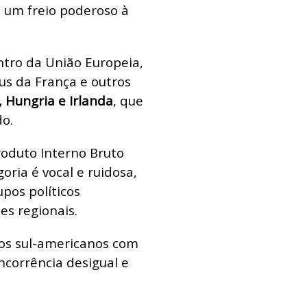
 um freio poderoso à
ntro da União Europeia,
us da França e outros
, Hungria e Irlanda
, que
o.
roduto Interno Bruto
goria é vocal e ruidosa,
pos políticos
es regionais.
os sul-americanos com
ncorrência desigual e