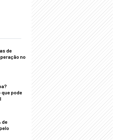
nas de
operação no
ba?
 que pode
l
% de
pelo