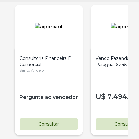
Consultoria Financeira E
Vendo Fazenda No
Comercial
Paraguai 6.245
Santo Angelo
U$
7.494.00
r
Pergunte ao vendedor
Consultar
Consultar