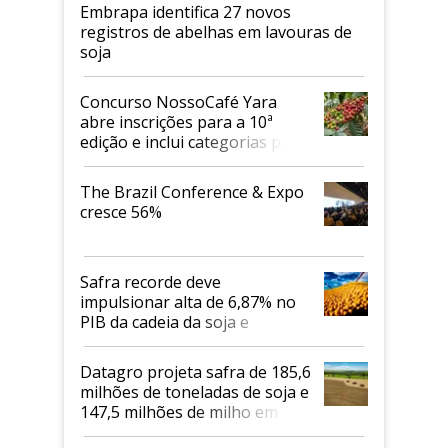
Embrapa identifica 27 novos
registros de abelhas em lavouras de
soja
Concurso NossoCafé Yara
abre inscrições para a 10ª
edição e inclui categorias para
cafés Canephora
The Brazil Conference & Expo
cresce 56%
Safra recorde deve
impulsionar alta de 6,87% no
PIB da cadeia da soja e
biodiesel em 2026
Datagro projeta safra de 185,6
milhões de toneladas de soja e
147,5 milhões de milho em
2026/27