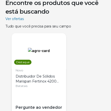
Encontre os produtos que você
está buscando
Ver ofertas
Tudo que você precisa para seu campo
Destaque
Novo
Distribuidor De Sólidos
Marispan Fertinox 4200
Citrus
Batatais
Pergunte ao vendedor