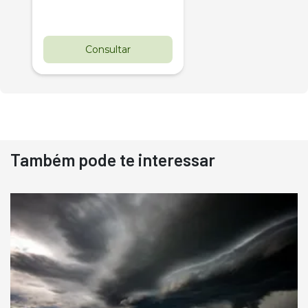
Consultar
Também pode te interessar
Destaque
Usado
Pá Carregadeira Cat 966
Ano 1987
Londrina
R$
145.000