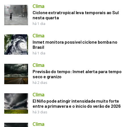
Clima
Ciclone extratropical leva temporais ao Sul
nesta quarta
há 1 dia
Clima
Inmet monitora possível ciclone bomba no
Brasil
há 1 dia
Clima
Previsão do tempo: Inmet alerta para tempo
seco e granizo
há 2 dias
Clima
El Niño pode atingir intensidade muito forte
entre a primavera e o início do verão de 2026
há 3 dias
Clima