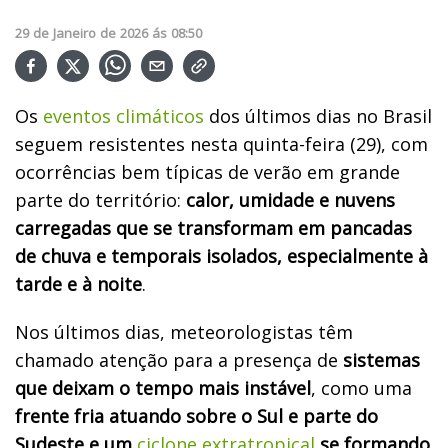
29
de
Janeiro
de
2026
ás
08:50
Os
eventos climáticos
dos últimos dias no Brasil
seguem resistentes nesta quinta-feira (29), com
ocorrências bem típicas de verão em grande
parte do território:
calor, umidade e nuvens
carregadas que se transformam em pancadas
de chuva e temporais isolados, especialmente à
tarde e à noite
.
Nos últimos dias, meteorologistas têm
chamado atenção para a presença de
sistemas
que deixam o tempo mais instável
, como uma
frente fria atuando sobre o Sul e parte do
Sudeste e um
ciclone extratropical
se formando