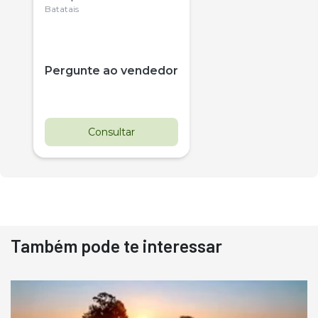
Citrus
Batatais
Pergunte ao vendedor
Consultar
Também pode te interessar
Destaque
Usado
Pá Carregadeira Cat 966
Ano 1987