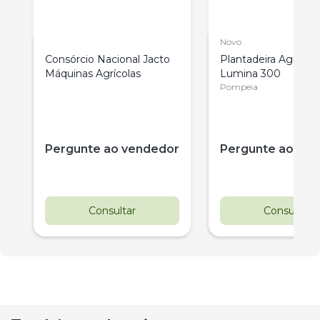
Novo
l
Consórcio Nacional Jacto
Plantadeira Agrícola
Máquinas Agrícolas
Lumina 300
Pompeia
Pergunte ao vendedor
Pergunte ao ve
Consultar
Consultar