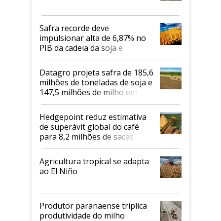
Safra recorde deve
impulsionar alta de 6,87% no
PIB da cadeia da soja e
biodiesel em 2026
Datagro projeta safra de 185,6
milhões de toneladas de soja e
147,5 milhões de milho em
2026/27
Hedgepoint reduz estimativa
de superávit global do café
para 8,2 milhões de sacas
Agricultura tropical se adapta
ao El Niño
Produtor paranaense triplica
produtividade do milho