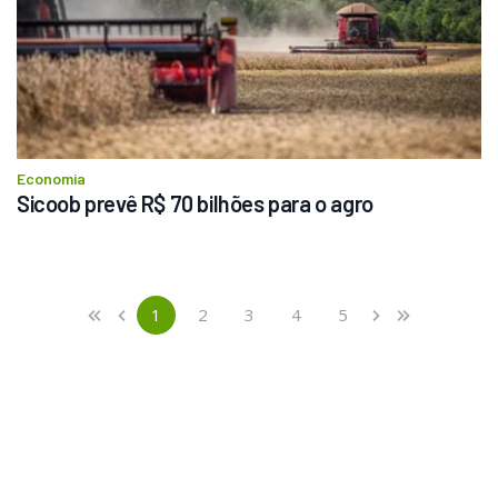
Economia
Sicoob prevê R$ 70 bilhões para o agro
Previous
First
1
2
3
4
5
«
‹
›
»
(current)
Next
Last