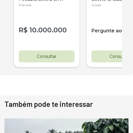
Pernambuco
Maraial
Eletrônica Brete
Goias
R$
10.000.000
Pergunte ao ve
Consultar
Consultar
Também pode te interessar