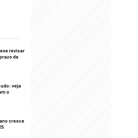
eve revisar
prazo de
tudo: veja
am o
ano cresce
25