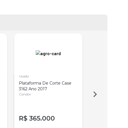
Usado
Novo
Plataforma De Corte Case
Plataforma De C
3162 Ano 2017
Deere 745 Fd N
Condor
Uberlandia
R$
365.000
R$
790.00