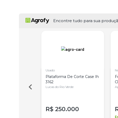
Encontre tudo para sua produç
Usado
N
nspeção De Silos
Plataforma De Corte Case Ih
F
er
3162
C
Lucas do Rio Verde
G
A
R$
250.000
ao vendedor
E