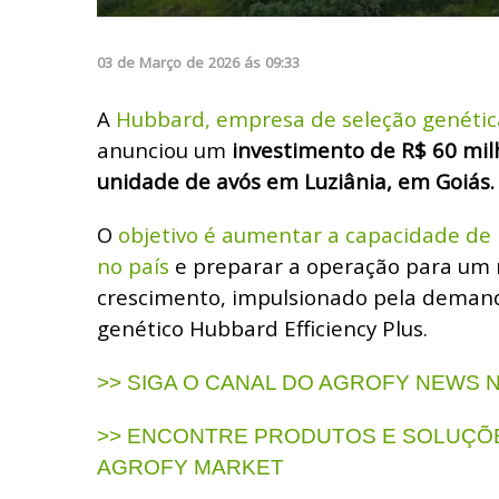
03
de
Março
de
2026
ás
09:33
A
Hubbard, empresa de seleção genética
anunciou um
investimento de R$ 60 mil
unidade de avós em Luziânia, em Goiás.
O
objetivo é aumentar a capacidade de
no país
e preparar a operação para um n
crescimento, impulsionado pela deman
genético Hubbard Efficiency Plus.
>> SIGA O CANAL DO AGROFY NEWS
>> ENCONTRE PRODUTOS E SOLUÇÕE
AGROFY MARKET