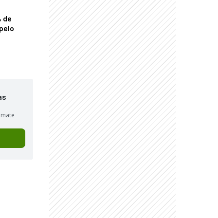
% de
pelo
as
sumate