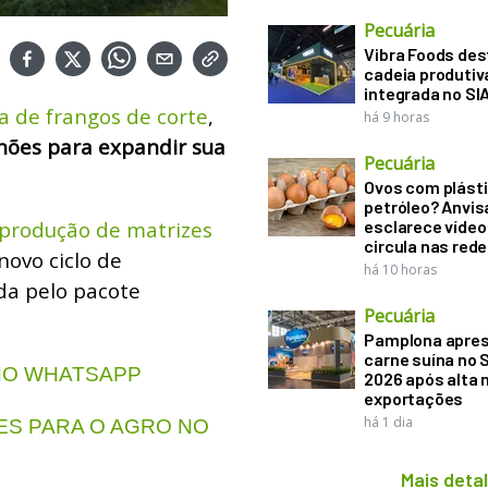
Pecuária
Vibra Foods de
cadeia produtiv
integrada no SI
 de frangos de corte
,
há 9 horas
hões para expandir sua
Pecuária
Ovos com plásti
petróleo? Anvis
 produção de matrizes
esclarece vídeo
circula nas rede
ovo ciclo de
há 10 horas
da pelo pacote
Pecuária
Pamplona apre
carne suína no 
 NO WHATSAPP
2026 após alta 
exportações
há 1 dia
S PARA O AGRO NO
Mais deta