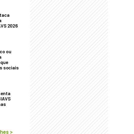
staca
a
AVS 2026
co ou
a
 que
s sociais
senta
SIAVS
nas
lhes
>