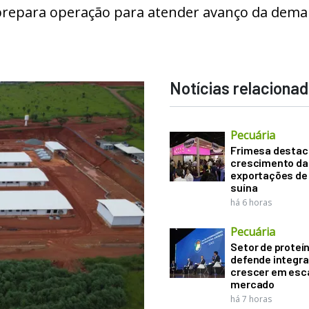
 prepara operação para atender avanço da dem
Notícias relaciona
Pecuária
Frimesa destac
crescimento da
exportações de
suína
há 6 horas
Pecuária
Setor de proteí
defende integr
crescer em esca
mercado
há 7 horas