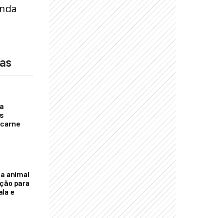
anda
das
a
s
 carne
na animal
ação para
la e