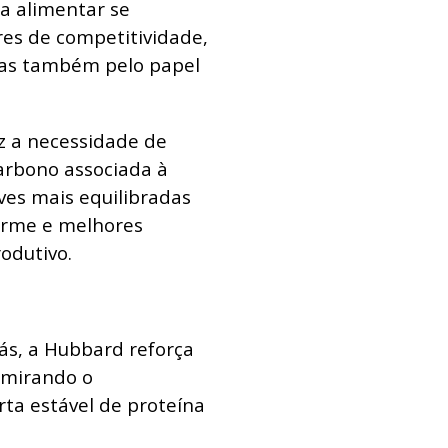
ia alimentar se
res de competitividade,
as também pelo papel
z a necessidade de
carbono associada à
es mais equilibradas
orme e melhores
rodutivo.
s, a Hubbard reforça
, mirando o
rta estável de proteína