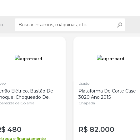
ão
ovo
Usado
errão Elétrico, Bastão De
Plataforma De Corte Case
hoque, Choqueado De
3020 Ano 2015
ado
parecida de Goiania
Chapada
R$
480
R$
82.000
ntrega e financiamento