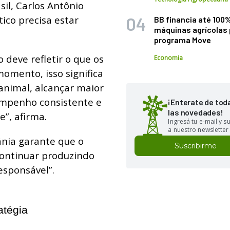
il, Carlos Antônio
ico precisa estar
BB financia até 100
máquinas agrícolas 
programa Move
deve refletir o que os
Economia
omento, isso significa
nimal, alcançar maior
empenho consistente e
¡Enterate de tod
las novedades!
e”, afirma.
Ingresá tu e-mail y 
a nuestro newsletter
ânia garante que o
Suscribirme
continuar produzindo
esponsável”.
atégia