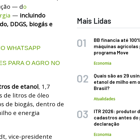
ução — d
o
rgia
—
incluindo
Mais Lidas
ado, DDGS, biogás e
BB financia até 100
máquinas agrícolas 
 NO WHATSAPP
programa Move
S PARA O AGRO NO
Economia
Quais são as 29 usi
etanol de milho em 
itros de etanol
, 1,7
Brasil?
s de litros de óleo
Atualidades
s de biogás, dentro de
ITR 2026: produtor d
ilho e energia
cadastros antes do 
declaração
Economia
, vice-presidente