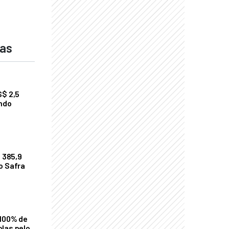
das
S$ 2,5
undo
$ 385,9
o Safra
 100% de
las pelo