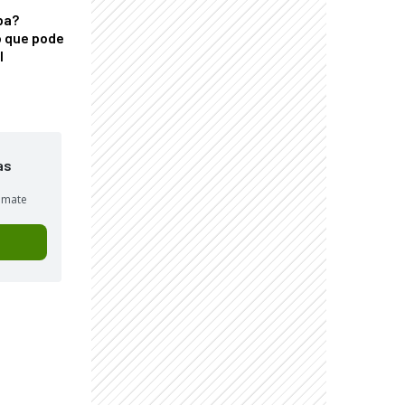
ba?
 que pode
l
as
sumate