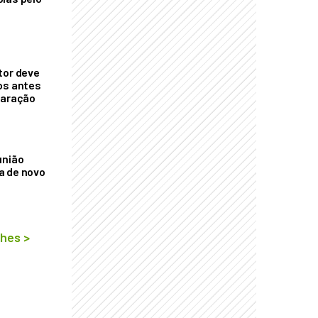
tor deve
os antes
laração
união
a de novo
lhes
>