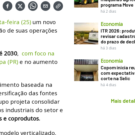
programa Move
há 2 dias
a-feira (25)
um novo
Economia
são de suas operações
ITR 2026: produ
revisar cadastr
do prazo de dec
há 3 dias
té 2030
,
com foco na
Economia
pa (PR)
e no aumento
Copom inicia re
com expectativ
corte na Selic
escimento baseada na
há 4 dias
ersificação das fontes
Mais deta
upo projeta consolidar
 industriais do setor e
 e coprodutos.
odelo verticalizado,