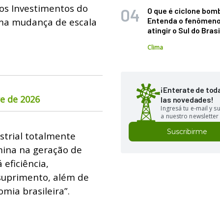
vos Investimentos do
O que é ciclone bom
ma mudança de escala
Entenda o fenômeno
atingir o Sul do Brasi
Clima
¡Enterate de tod
re de 2026
las novedades!
Ingresá tu e-mail y 
a nuestro newsletter
Suscribirme
trial totalmente
mina na geração de
 eficiência,
 suprimento, além de
mia brasileira”.