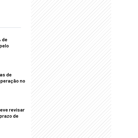
% de
pelo
nas de
operação no
eve revisar
prazo de