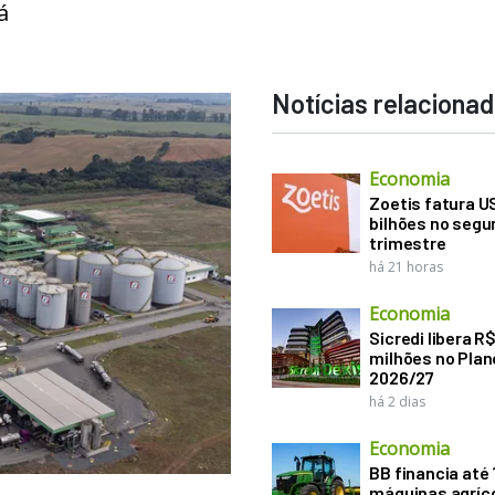
á
Notícias relaciona
Economia
Zoetis fatura U
bilhões no seg
trimestre
há 21 horas
Economia
Sicredi libera R
milhões no Plan
2026/27
há 2 dias
Economia
BB financia até
máquinas agríco