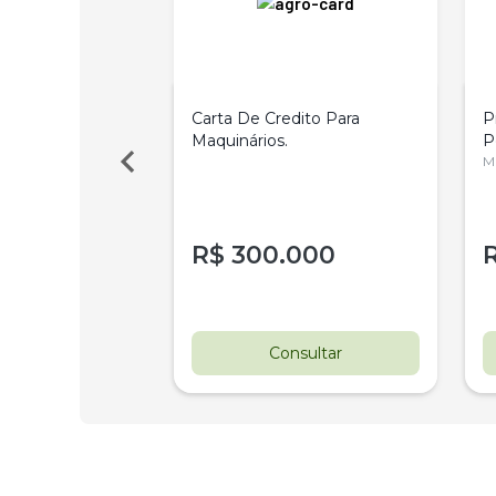
s Para Trator
Carta De Credito Para
P
onas
Maquinários.
P
P
M
0
R$
300.000
nsultar
Consultar