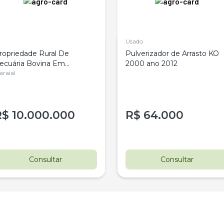
Usado
ropriedade Rural De
Pulverizador de Arrasto KO
ecuária Bovina Em
2000 ano 2012
ernambuco
araial
R$
10.000.000
R$
64.000
Consultar
Consultar