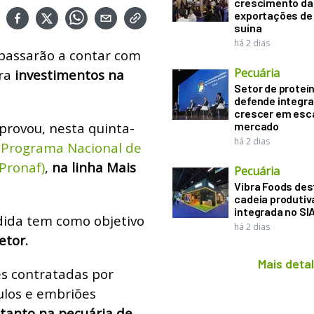
crescimento da
exportações de
suína
há 2 dias
passarão a contar com
Pecuária
ara
investimentos na
Setor de proteí
defende integr
crescer em esca
provou, nesta quinta-
mercado
há 2 dias
o
Programa Nacional de
(Pronaf)
,
na linha Mais
Pecuária
Vibra Foods de
cadeia produtiv
integrada no SI
dida tem como objetivo
há 2 dias
etor.
Mais deta
es contratadas por
ulos e embriões
tanto na pecuária de