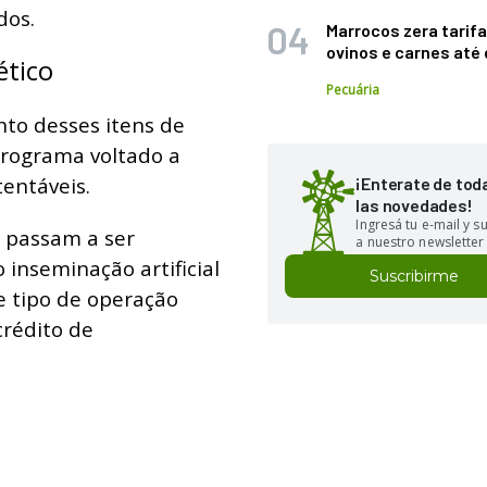
dos.
Marrocos zera tarifa
ovinos e carnes at
ético
Pecuária
to desses itens de
programa voltado a
entáveis.
¡Enterate de tod
las novedades!
Ingresá tu e-mail y 
, passam a ser
a nuestro newsletter
inseminação artificial
Suscribirme
e tipo de operação
crédito de