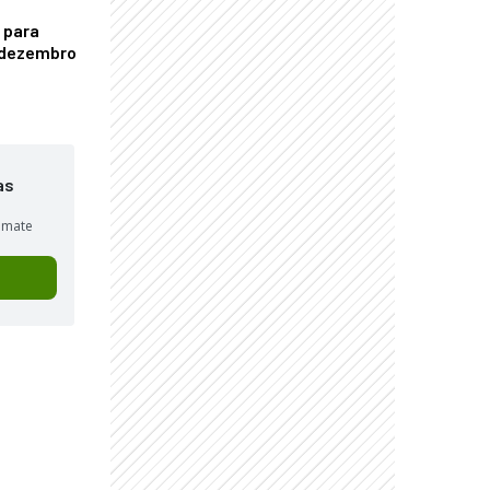
 para
é dezembro
as
sumate