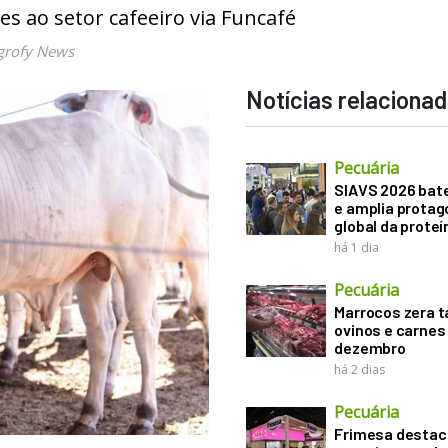
es ao setor cafeeiro via Funcafé
grofy News
Notícias relaciona
Pecuária
SIAVS 2026 bat
e amplia prota
global da proteí
há 1 dia
Pecuária
Marrocos zera t
ovinos e carnes
dezembro
há 2 dias
Pecuária
Frimesa destac