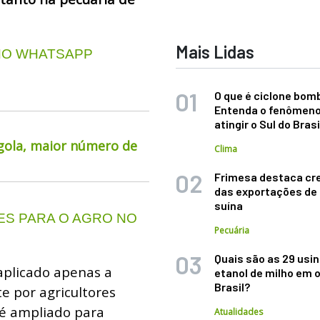
Mais Lidas
 NO WHATSAPP
O que é ciclone bom
Entenda o fenômeno
atingir o Sul do Brasi
rgola, maior número de
Clima
Frimesa destaca cr
das exportações de
suína
S PARA O AGRO NO
Pecuária
Quais são as 29 usi
aplicado apenas a
etanol de milho em 
Brasil?
e por agricultores
 é ampliado para
Atualidades