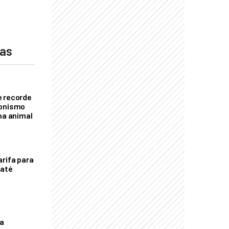
das
e recorde
gonismo
na animal
arifa para
 até
a