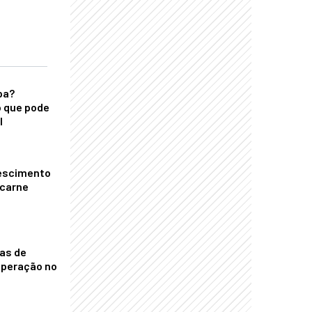
ba?
 que pode
l
escimento
 carne
nas de
operação no