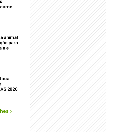
s
 carne
na animal
ação para
la e
staca
a
AVS 2026
lhes
>