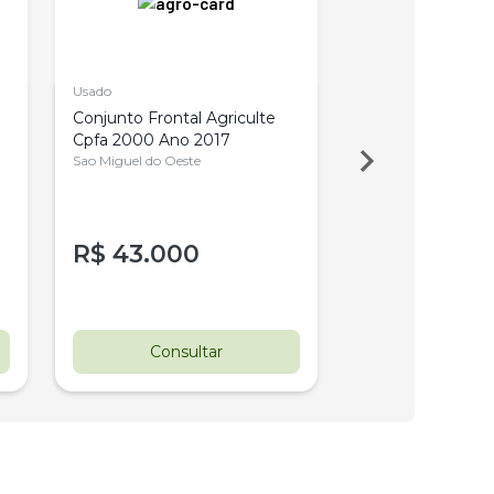
Usado
Novo
Conjunto Frontal Agriculte
Colhedora Pecus
Cpfa 2000 Ano 2017
Hidraulica - Nogu
Sao Miguel do Oeste
Tres Pontas
R$
43.000
Pergunte ao 
Parcelado
Consultar
Consul