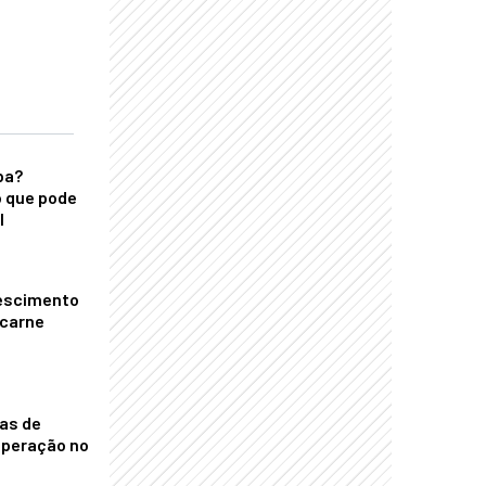
ba?
 que pode
l
escimento
 carne
nas de
operação no