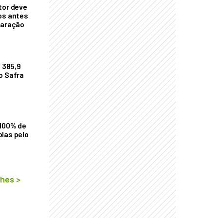
tor deve
os antes
laração
$ 385,9
o Safra
 100% de
las pelo
lhes
>