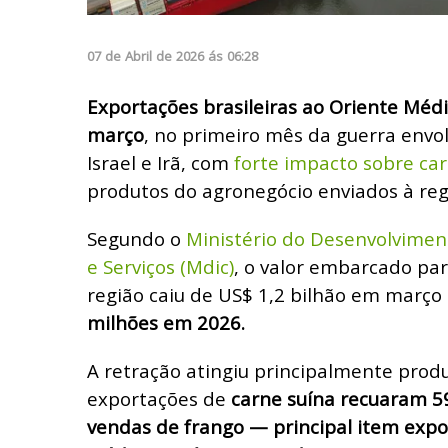
07
de
Abril
de
2026
ás
06:28
Exportações brasileiras ao Oriente Mé
março
, no primeiro mês da guerra envo
Israel e Irã, com
forte impacto sobre car
produtos do agronegócio enviados à reg
Segundo o
Ministério do Desenvolviment
e Serviços (Mdic)
, o valor embarcado par
região caiu de US$ 1,2 bilhão em março
milhões em 2026.
A retração atingiu principalmente prod
exportações de
carne suína recuaram 
vendas de frango — principal item expo