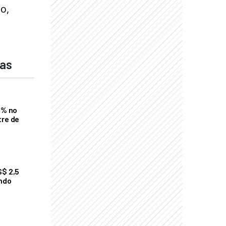
o,
das
2% no
tre de
S$ 2,5
undo