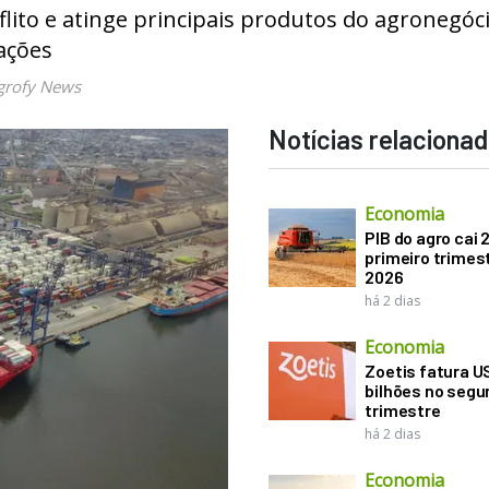
ito e atinge principais produtos do agronegóci
ações
grofy News
Notícias relaciona
Economia
PIB do agro cai 
primeiro trimes
2026
há 2 dias
Economia
Zoetis fatura U
bilhões no seg
trimestre
há 2 dias
Economia