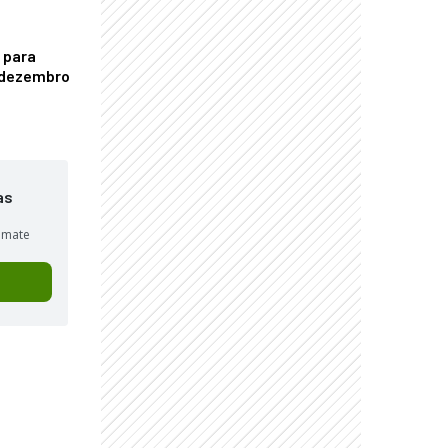
 para
é dezembro
as
sumate