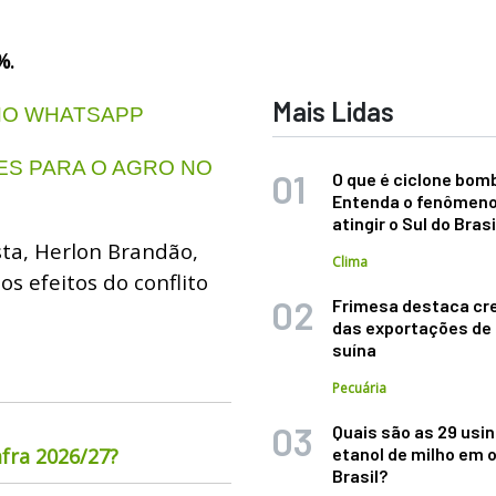
%.
Mais Lidas
 NO WHATSAPP
S PARA O AGRO NO
O que é ciclone bom
Entenda o fenômeno
atingir o Sul do Brasi
sta, Herlon Brandão,
Clima
s efeitos do conflito
Frimesa destaca cr
das exportações de
suína
Pecuária
Quais são as 29 usi
fra 2026/27?
etanol de milho em 
Brasil?