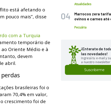
Atualidades
lito está afetando o
Marrocos zera tarifa
um pouco mais”, disse
ovinos e carnes at
Pecuária
ordo com a Turquia
namento temporário de
 ao Oriente Médio e à
¡Enterate de tod
las novedades!
 entanto, devem
Ingresá tu e-mail y 
e abril.
a nuestro newsletter
Suscribirme
 perdas
ações brasileiras foi o
çaram 70,4% em valor,
o crescimento foi de