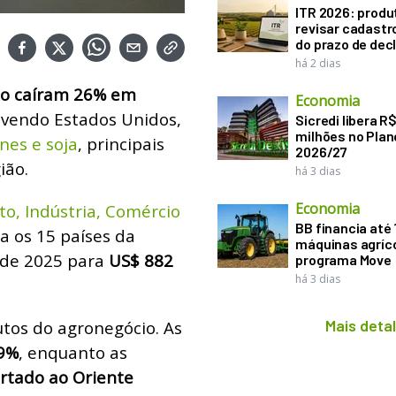
ITR 2026: produ
revisar cadastr
do prazo de dec
há 2 dias
dio caíram 26% em
Economia
lvendo Estados Unidos,
Sicredi libera R
milhões no Plan
nes e soja
, principais
2026/27
ião.
há 3 dias
Economia
o, Indústria, Comércio
BB financia até
a os 15 países da
máquinas agríco
 de 2025 para
US$ 882
programa Move
há 3 dias
Mais deta
utos do agronegócio. As
59%
, enquanto as
rtado ao Oriente