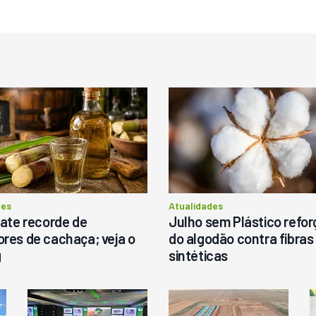
estaque
Destaque
ovo
Usado
istribuidor De Sólidos
Pá Carregadeira Cat 966 An
arispan Fertinox 4200
1987
itrus
tatais
Londrina
R$
145.000
ergunte ao vendedor
des
Atualidades
bate recorde de
Julho sem Plástico refor
res de cachaça; veja o
do algodão contra fibras
g
sintéticas
Consultar
Consultar