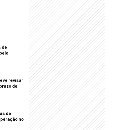
% de
pelo
eve revisar
prazo de
nas de
operação no