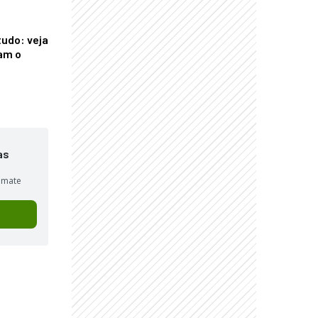
tudo: veja
am o
as
sumate