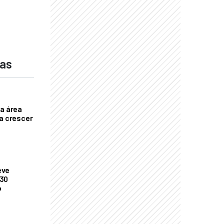
das
ça área
ta crescer
eve
 30
o