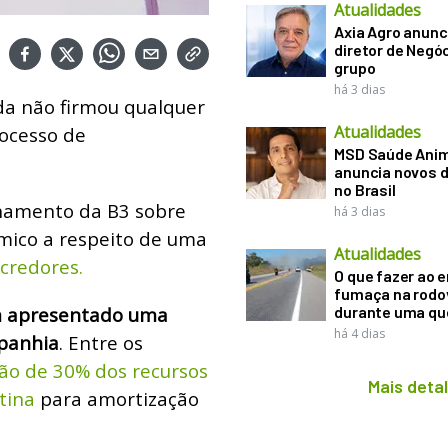
Atualidades
Axia Agro anunc
diretor de Negó
grupo
há 3 dias
da não firmou qualquer
Atualidades
rocesso de
MSD Saúde Ani
anuncia novos d
no Brasil
onamento da B3 sobre
há 3 dias
mico a respeito de uma
Atualidades
credores.
O que fazer ao 
fumaça na rodo
m apresentado uma
durante uma q
há 4 dias
mpanhia
. Entre os
ção de 30% dos recursos
Mais deta
tina
para amortização