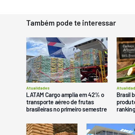
Também pode te interessar
D
N
D
M
C
Ba
P
Atualidades
Atualida
LATAM Cargo amplia em 42% o
Brasil 
transporte aéreo de frutas
produto
brasileiras no primeiro semestre
rankin