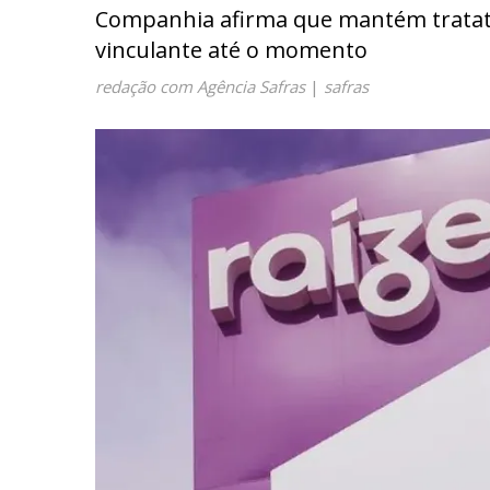
Companhia afirma que mantém tratati
vinculante até o momento
redação com Agência Safras
|
safras