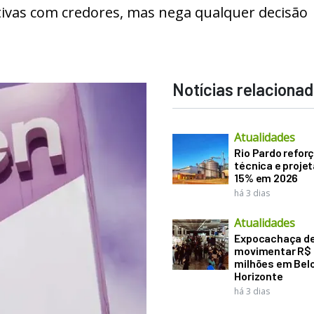
vas com credores, mas nega qualquer decisão
Notícias relaciona
Atualidades
Rio Pardo refor
técnica e proje
15% em 2026
há 3 dias
Atualidades
Expocachaça d
movimentar R$
milhões em Bel
Horizonte
há 3 dias