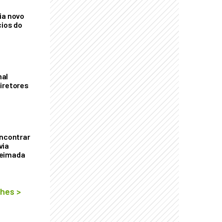
ia novo
cios do
mal
iretores
encontrar
via
ueimada
lhes
>