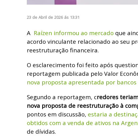
23
de
Abril
de
2026
ás
13:31
A
Raízen informou ao mercado
que ain
acordo vinculante relacionado ao seu p
reestruturação financeira.
O esclarecimento foi feito após questi
reportagem publicada pelo Valor Econô
nova proposta apresentada por bancos 
Segundo a reportagem, c
redores teria
nova proposta de reestruturação à co
pontos em discussão,
estaria a destina
obtidos com a venda de ativos na Argen
de dívidas.