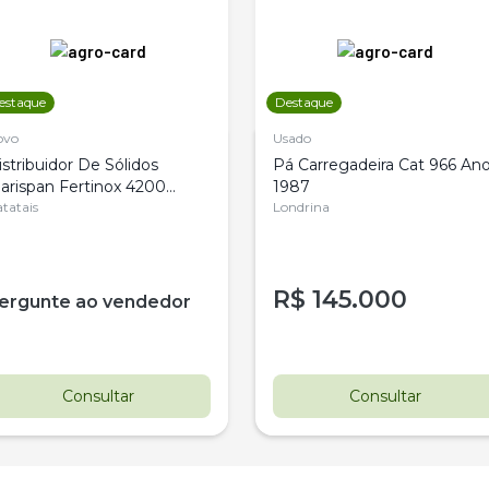
estaque
Destaque
ovo
Usado
istribuidor De Sólidos
Pá Carregadeira Cat 966 An
arispan Fertinox 4200
1987
itrus
tatais
Londrina
R$
145.000
ergunte ao vendedor
Consultar
Consultar