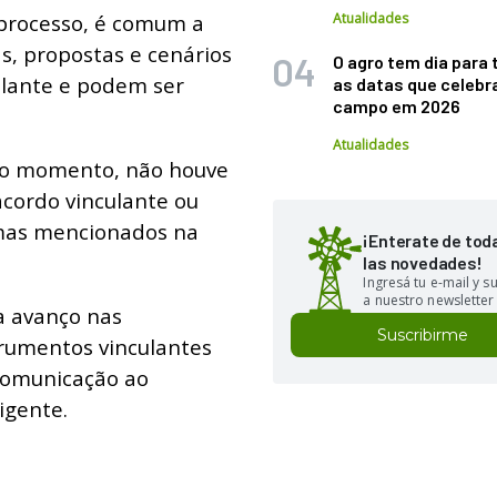
processo, é comum a
Atualidades
s, propostas e cenários
O agro tem dia para 
ulante e podem ser
as datas que celebr
campo em 2026
Atualidades
é o momento, não houve
acordo vinculante ou
emas mencionados na
¡Enterate de tod
las novedades!
Ingresá tu e-mail y 
a nuestro newsletter
a avanço nas
Suscribirme
trumentos vinculantes
 comunicação ao
igente.