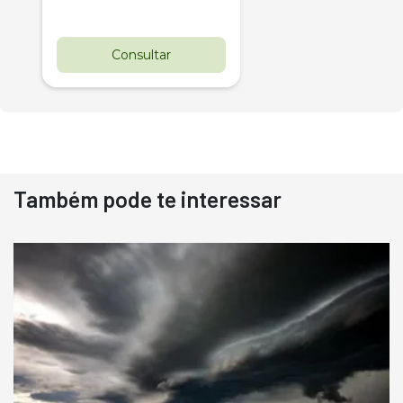
Consultar
Também pode te interessar
Destaque
Usado
Pá Carregadeira Cat 966
Ano 1987
Londrina
R$
145.000