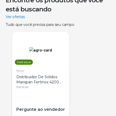
Encontre os produtos que você
está buscando
Ver ofertas
Tudo que você precisa para seu campo
Destaque
Novo
Distribuidor De Sólidos
Marispan Fertinox 4200
Citrus
Batatais
Pergunte ao vendedor