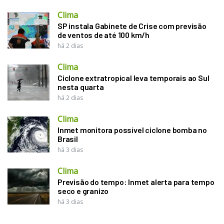
Clima
SP instala Gabinete de Crise com previsão
de ventos de até 100 km/h
há 2 dias
Clima
Ciclone extratropical leva temporais ao Sul
nesta quarta
há 2 dias
Clima
Inmet monitora possível ciclone bomba no
Brasil
há 3 dias
Clima
Previsão do tempo: Inmet alerta para tempo
seco e granizo
há 3 dias