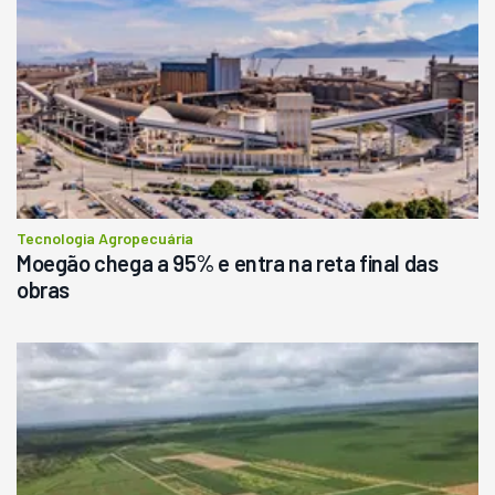
Ano 1987
Londrina
R$
145.000
Consultar
Tecnologia Agropecuária
Moegão chega a 95% e entra na reta final das
obras