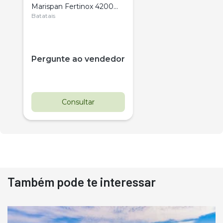
Marispan Fertinox 4200
Citrus
Batatais
Pergunte ao vendedor
Consultar
Também pode te interessar
Destaque
Usado
Pá Carregadeira Cat 966