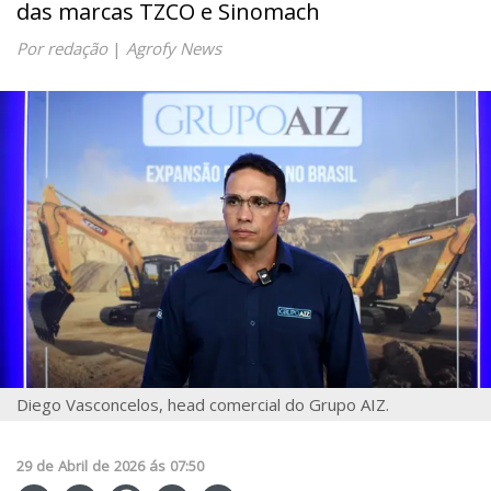
das marcas TZCO e Sinomach
Por redação
|
Agrofy News
Diego Vasconcelos, head comercial do Grupo AIZ.
29
de
Abril
de
2026
ás
07:50