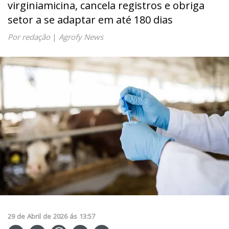
virginiamicina, cancela registros e obriga
setor a se adaptar em até 180 dias
Por redação
|
Agrofy News
29
de
Abril
de
2026
ás
13:57