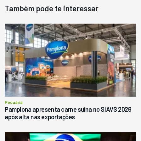
Também pode te interessar
Destaque
Usado
Pá Carregadeira Cat 966
Ano 1987
Londrina
R$
145.000
Consultar
Pecuária
Pamplona apresenta carne suína no SIAVS 2026
após alta nas exportações