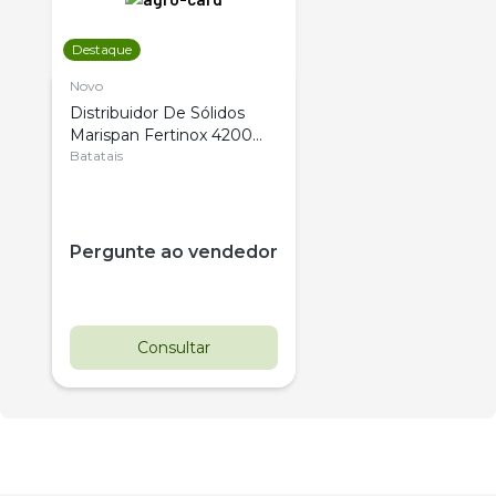
Destaque
Novo
Distribuidor De Sólidos
Marispan Fertinox 4200
Citrus
Batatais
Pergunte ao vendedor
Consultar