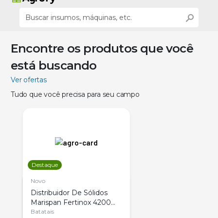
Encontre os produtos que você
está buscando
Ver ofertas
Tudo que você precisa para seu campo
Destaque
Novo
Distribuidor De Sólidos
Marispan Fertinox 4200
Citrus
Batatais