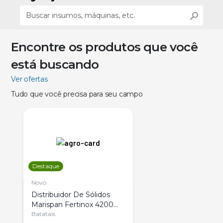
Encontre os produtos que você
está buscando
Ver ofertas
Tudo que você precisa para seu campo
Destaque
Novo
Distribuidor De Sólidos
Marispan Fertinox 4200
Citrus
Batatais