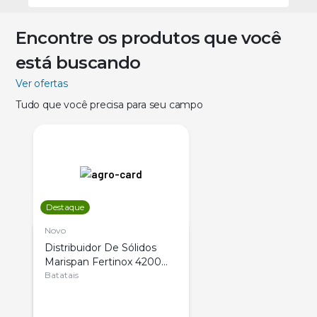
Encontre os produtos que você
está buscando
Ver ofertas
Tudo que você precisa para seu campo
Destaque
Novo
Distribuidor De Sólidos
Marispan Fertinox 4200
Citrus
Batatais