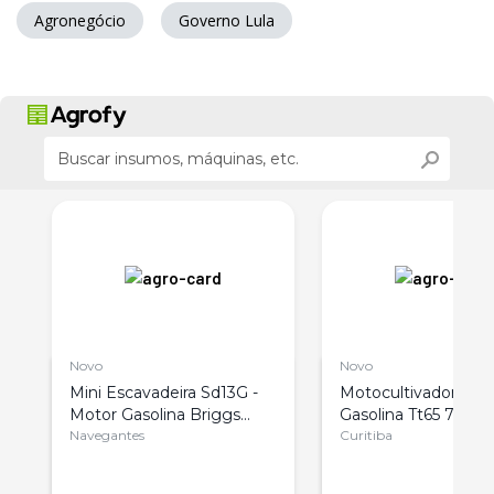
Agronegócio
Governo Lula
Novo
Novo
Mini Escavadeira Sd13G -
Motocultivador To
Motor Gasolina Briggs
Gasolina Tt65 7 Hp
Stratton
Navegantes
Curitiba