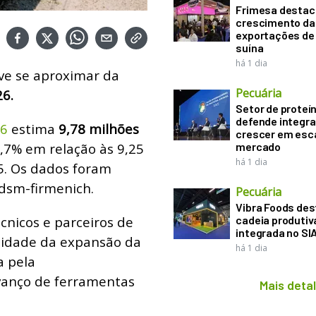
Frimesa destac
crescimento da
exportações de
suína
há 1 dia
e se aproximar da
Pecuária
6.
Setor de proteí
defende integr
26
estima
9,78 milhões
crescer em esca
5,7% em relação às 9,25
mercado
há 1 dia
5. Os dados foram
 dsm-firmenich.
Pecuária
Vibra Foods de
cnicos e parceiros de
cadeia produtiv
integrada no SI
uidade da expansão da
há 1 dia
a pela
avanço de ferramentas
Mais deta