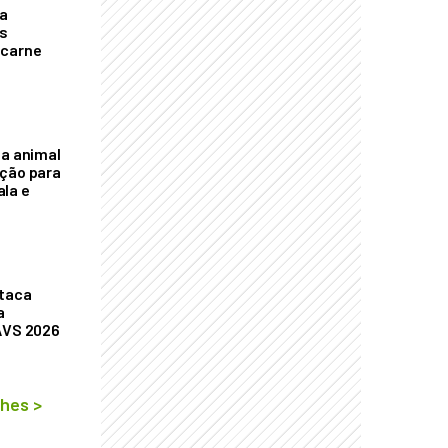
a
s
 carne
na animal
ação para
la e
staca
a
AVS 2026
lhes
>