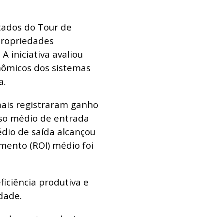
tados do Tour de
propriedades
 A iniciativa avaliou
onômicos dos sistemas
a.
mais registraram ganho
eso médio de entrada
édio de saída alcançou
imento (ROI) médio foi
iciência produtiva e
dade.