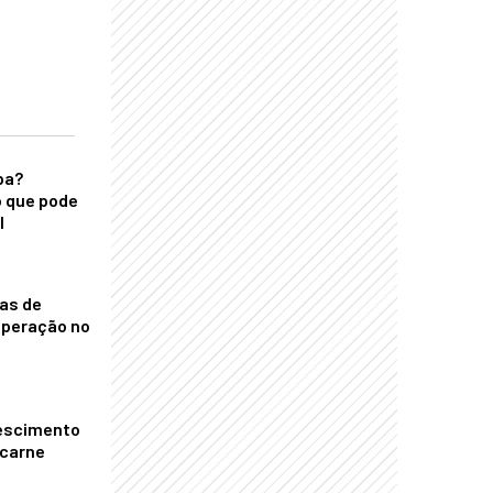
ba?
 que pode
l
nas de
operação no
escimento
 carne