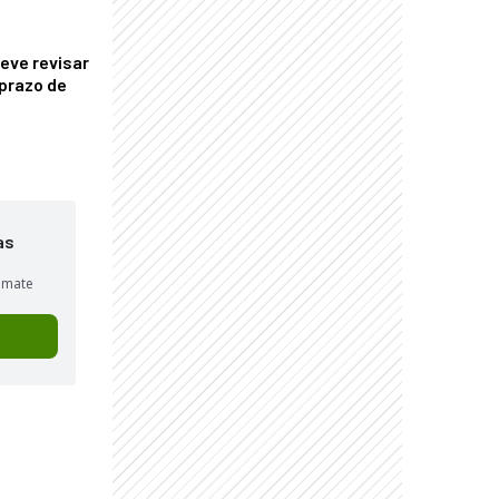
eve revisar
prazo de
as
sumate