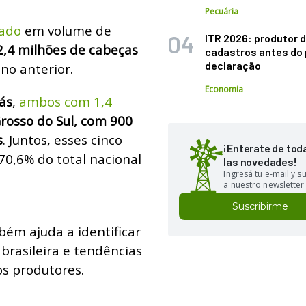
Pecuária
tado
em volume de
ITR 2026: produtor d
2,4 milhões de cabeças
cadastros antes do 
declaração
no anterior.
Economia
ás
,
ambos com 1,4
rosso do Sul, com 900
s
. Juntos, esses cinco
¡Enterate de tod
0,6% do total nacional
las novedades!
Ingresá tu e-mail y 
a nuestro newsletter
Suscribirme
ém ajuda a identificar
brasileira e tendências
s produtores.