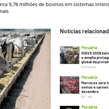
ta 9,78 milhões de bovinos em sistemas intens
mais
Notícias relaciona
Pecuária
SIAVS 2026 bat
e amplia prota
global da proteí
há 8 horas
Pecuária
Marrocos zera t
ovinos e carnes
dezembro
há 1 dia
Pecuária