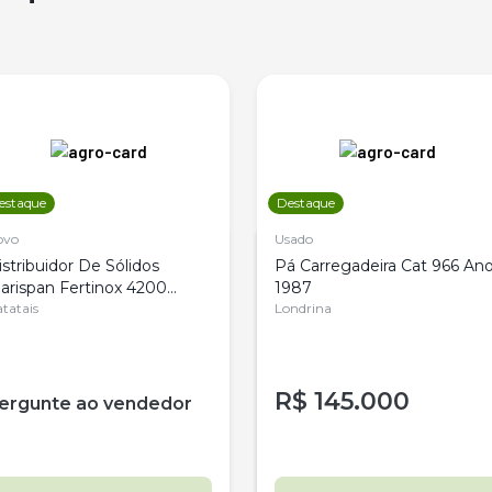
estaque
Destaque
ovo
Usado
istribuidor De Sólidos
Pá Carregadeira Cat 966 An
arispan Fertinox 4200
1987
itrus
tatais
Londrina
R$
145.000
ergunte ao vendedor