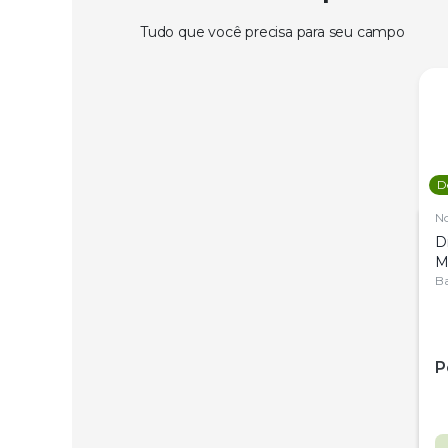
Tudo que você precisa para seu campo
D
N
D
M
C
Ba
P