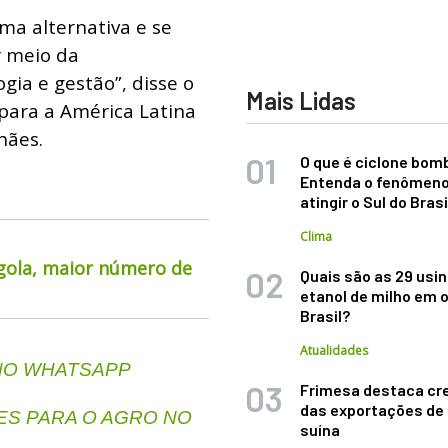
ma alternativa e se
r meio da
ogia e gestão”, disse o
Mais Lidas
para a América Latina
hães.
O que é ciclone bom
Entenda o fenômeno
atingir o Sul do Brasi
Clima
rgola, maior número de
Quais são as 29 usi
etanol de milho em 
Brasil?
Atualidades
 NO WHATSAPP
Frimesa destaca cr
das exportações de
S PARA O AGRO NO
suína