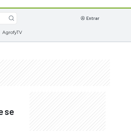
entrar
AgrofyTV
e se