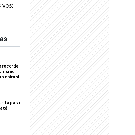
ivos;
das
e recorde
gonismo
na animal
arifa para
 até