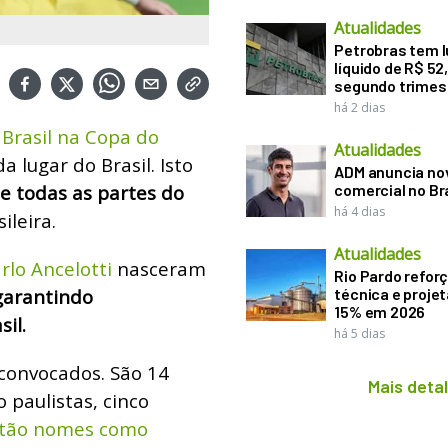
Atualidades
Petrobras tem l
líquido de R$ 52,
segundo trimes
há 2 dias
 Brasil na Copa do
Atualidades
 lugar do Brasil. Isto
ADM anuncia nov
e todas as partes do
comercial no Br
há 4 dias
ileira.
Atualidades
rlo Ancelotti
nasceram
Rio Pardo refor
arantindo
técnica e proje
15% em 2026
il.
há 5 dias
convocados. São 14
Mais deta
o paulistas, cinco
estão nomes como