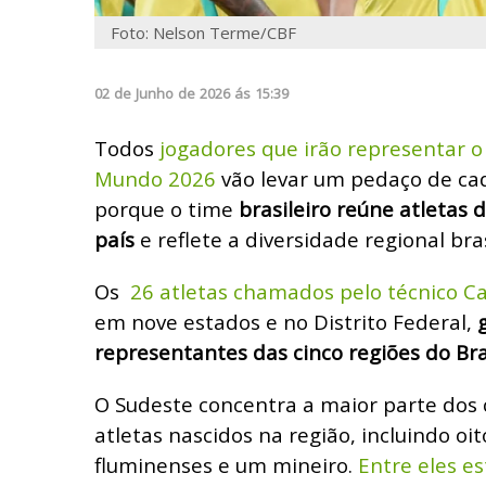
Foto: Nelson Terme/CBF
02
de
Junho
de
2026
ás
15:39
Todos
jogadores que irão representar o
Mundo 2026
vão levar um pedaço de cada
porque o time
brasileiro
reúne atletas d
país
e reflete a diversidade regional bras
Os
26 atletas chamados pelo técnico Ca
em nove estados e no Distrito Federal,
g
representantes das cinco regiões do Bras
O Sudeste concentra a maior parte dos 
atletas nascidos na região, incluindo oit
fluminenses e um mineiro.
Entre eles 