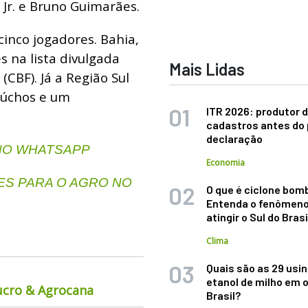
 Jr. e Bruno Guimarães.
inco jogadores. Bahia,
 na lista divulgada
Mais Lidas
(CBF). Já a Região Sul
aúchos e um
ITR 2026: produtor d
cadastros antes do 
declaração
 NO WHATSAPP
Economia
S PARA O AGRO NO
O que é ciclone bom
Entenda o fenômeno
atingir o Sul do Brasi
Clima
Quais são as 29 usi
etanol de milho em 
ucro & Agrocana
Brasil?