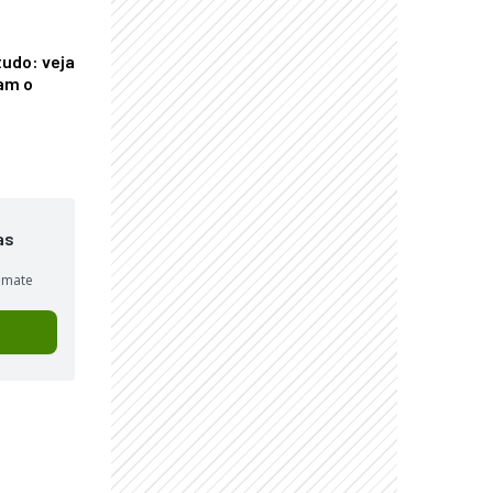
tudo: veja
am o
as
sumate