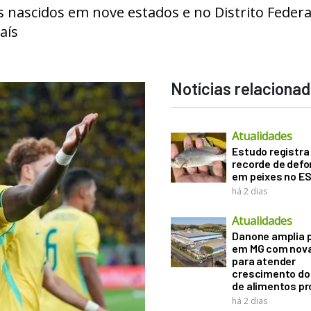
as nascidos em nove estados e no Distrito Federa
aís
Notícias relaciona
Atualidades
Estudo registra
recorde de def
em peixes no E
há 2 dias
Atualidades
Danone amplia 
em MG com nova
para atender
crescimento d
de alimentos pr
há 2 dias