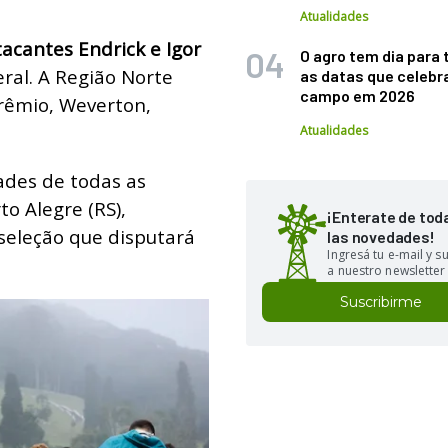
Atualidades
acantes Endrick e Igor
O agro tem dia para 
eral. A Região Norte
as datas que celebr
campo em 2026
rêmio, Weverton,
Atualidades
ades de todas as
to Alegre (RS),
¡Enterate de tod
 seleção que disputará
las novedades!
Ingresá tu e-mail y 
a nuestro newsletter
Suscribirme