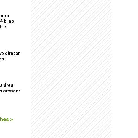
ucro
4 bi no
tre
o diretor
asil
ça área
ta crescer
lhes
>