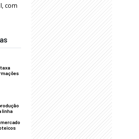
l, com
das
 taxa
ormações
S
produção
 linha
o mercado
oteicos