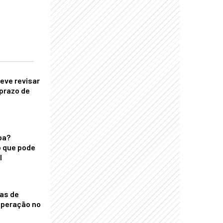
eve revisar
prazo de
ba?
 que pode
l
nas de
operação no