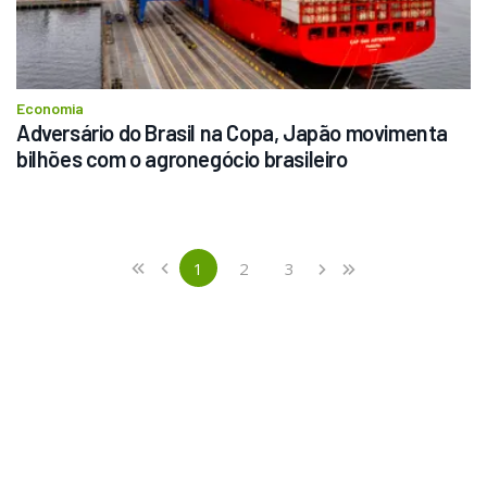
Economia
Adversário do Brasil na Copa, Japão movimenta 
bilhões com o agronegócio brasileiro
Previous
First
1
2
3
«
‹
›
»
(current)
Next
Last