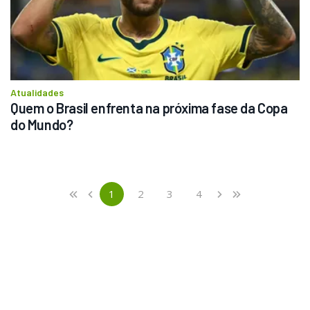
Atualidades
Quem o Brasil enfrenta na próxima fase da Copa 
do Mundo?
Previous
First
1
2
3
4
«
‹
›
»
(current)
Next
Last