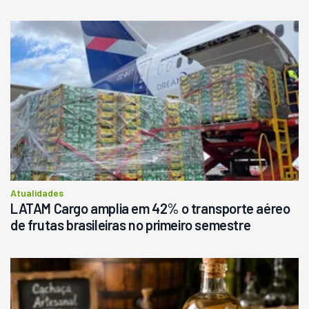
Usado
Pá Carregadeira Cat 966
Ano 1987
Londrina
R$
145.000
Consultar
Atualidades
LATAM Cargo amplia em 42% o transporte aéreo
de frutas brasileiras no primeiro semestre