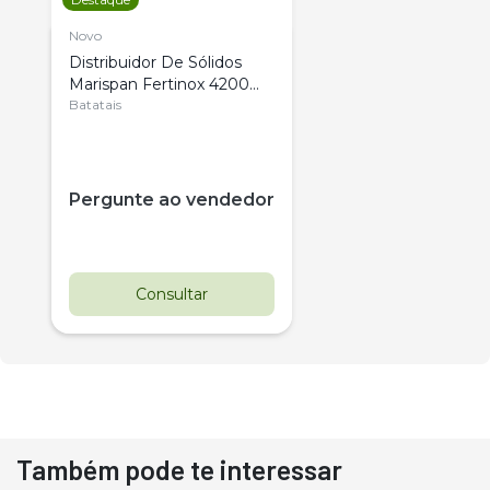
Novo
Distribuidor De Sólidos
Marispan Fertinox 4200
Citrus
Batatais
Pergunte ao vendedor
Consultar
Também pode te interessar
Destaque