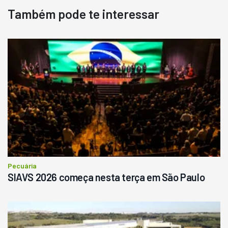
Também pode te interessar
Destaque
Usado
Pá Carregadeira Cat 966
Ano 1987
Londrina
R$
145.000
Consultar
Pecuária
SIAVS 2026 começa nesta terça em São Paulo