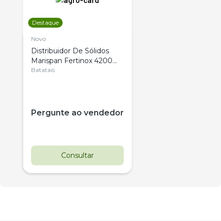
Destaque
Novo
Distribuidor De Sólidos
Marispan Fertinox 4200
Citrus
Batatais
Pergunte ao vendedor
Consultar