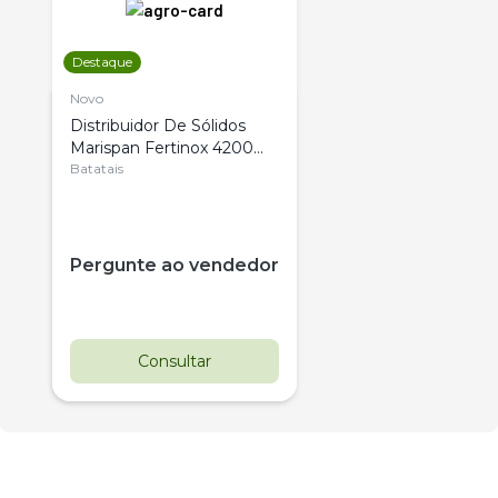
Destaque
Novo
Distribuidor De Sólidos
Marispan Fertinox 4200
Citrus
Batatais
Pergunte ao vendedor
Consultar