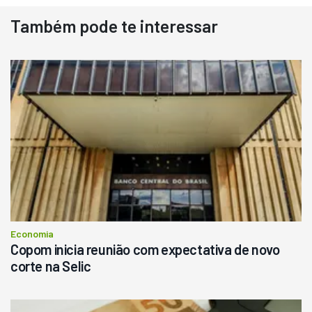
Também pode te interessar
Destaque
Usado
Pá Carregadeira Cat 966
Ano 1987
Londrina
R$
145.000
Consultar
Economia
Copom inicia reunião com expectativa de novo
corte na Selic