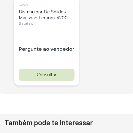
Novo
Distribuidor De Sólidos
Marispan Fertinox 4200
Citrus
Batatais
Pergunte ao vendedor
Consultar
Também pode te interessar
Destaque