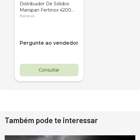
Distribuidor De Sólidos
Marispan Fertinox 4200
Citrus
Batatais
Pergunte ao vendedor
Consultar
Também pode te interessar
Destaque
Usado