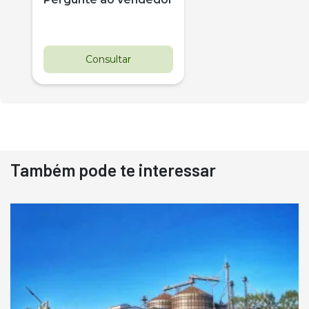
Consultar
Também pode te interessar
Destaque
Usado
Pá Carregadeira Cat 966
Ano 1987
Londrina
R$
145.000