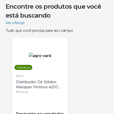
Encontre os produtos que você
está buscando
Ver ofertas
Tudo que você precisa para seu campo
Destaque
Novo
Distribuidor De Sólidos
Marispan Fertinox 4200
Citrus
Batatais
Pergunte ao vendedor