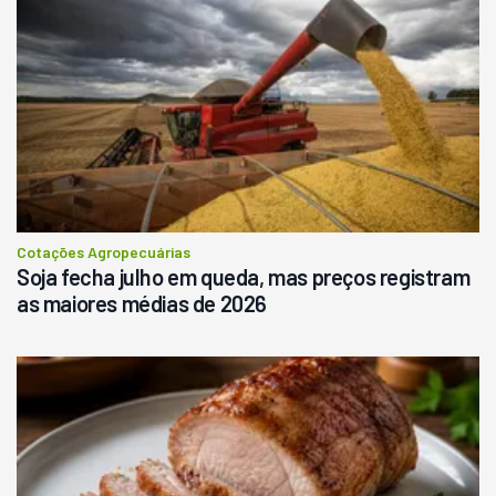
Pá Carregadeira Cat 966
Ano 1987
Londrina
R$
145.000
Consultar
Cotações Agropecuárias
Soja fecha julho em queda, mas preços registram
as maiores médias de 2026