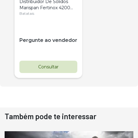
Distribuidor De Sólidos
Marispan Fertinox 4200
Citrus
Batatais
Pergunte ao vendedor
Consultar
Também pode te interessar
Destaque
Usado